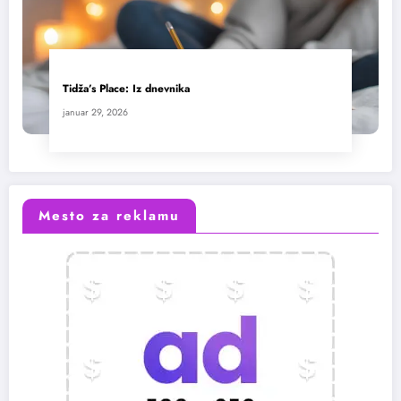
Tidža’s Place: Iz dnevnika
januar 29, 2026
Mesto za reklamu