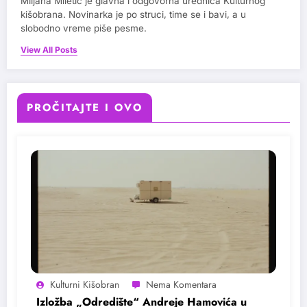
Miljana Miletić je glavna i odgovorna urednica Kulturnog
kišobrana. Novinarka je po struci, time se i bavi, a u
slobodno vreme piše pesme.
View All Posts
PROČITAJTE I OVO
Kulturni Kišobran
Izložba „Odredište“ Andreje Hamovića u