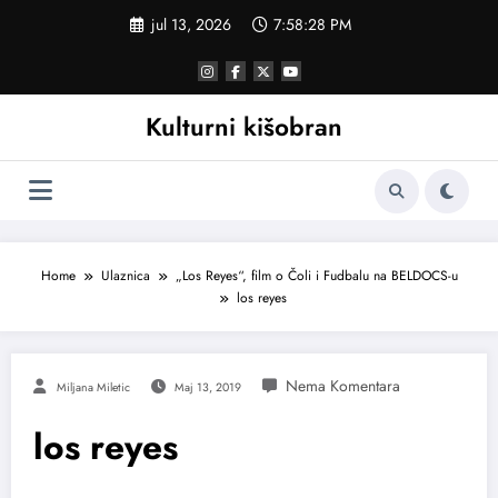
Skoči
jul 13, 2026
7:58:28 PM
na
sadržaj
Kulturni kišobran
Home
Ulaznica
„Los Reyes“, film o Čoli i Fudbalu na BELDOCS-u
los reyes
Miljana Miletic
Maj 13, 2019
los reyes