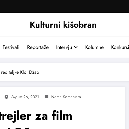
Kulturni kišobran
Festivali
Reportaže
Intervju
Kolumne
Konkurs
 rediteljke Kloi Džao
Avgust 26, 2021
rejler za film