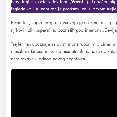
Novi trejler za Marvelov film
„Večni“
je konačno stig
izgleda koji su nam ranije predstavljeni u prvom trejle
Besmrtna, superherojska rasa koja je na Zemlju stigla 
njihovih zlih suparnika, poznatih pod imenom „Devijan
Trejler nas upoznaje sa ovim monstruoznim bićima, ali
mešali sa Tanosom i zašto nisu uticali na neka od katast
nam otkriva i jednog novog negativca!