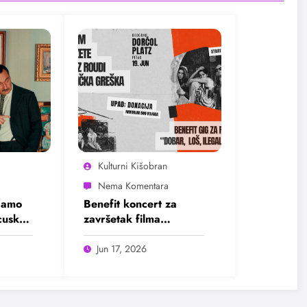
Kulturni Kišobran
damo
Benefit koncert za
ncuskog
završetak filma
„Dobar, loš, ilegalan“
Jun 17, 2026