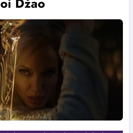
loi Džao