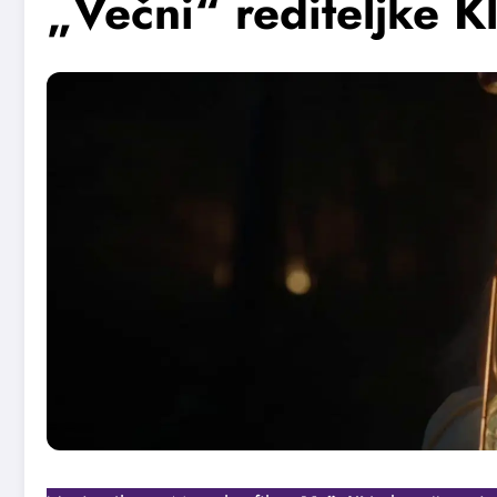
„Večni“ rediteljke K