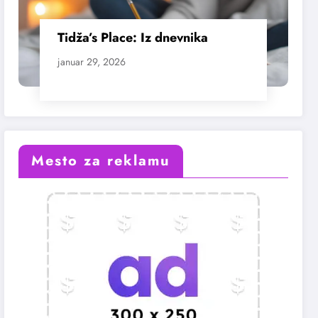
Tidža’s Place: Iz dnevnika
januar 29, 2026
Mesto za reklamu