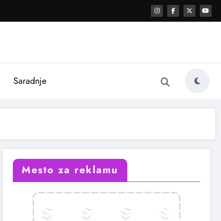
i
Saradnje
Mesto za reklamu