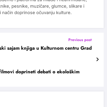
tnike, pesnike, muzičare, glumce, slikare i
i način doprinose očuvanju kulture.
Previous post
ki sajam knjiga u Kulturnom centru Grad
ilmovi doprineti debati o ekološkim