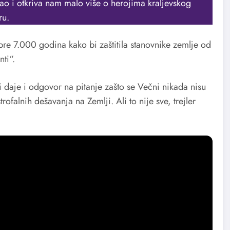
ao i otkriva nam malo više o herojima kraljevskog
ru.
pre 7.000 godina kako bi zaštitila stanovnike zemlje od
ti“.
 daje i odgovor na pitanje zašto se Večni nikada nisu
rofalnih dešavanja na Zemlji. Ali to nije sve, trejler