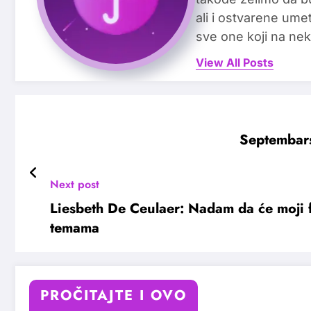
ali i ostvarene ume
sve one koji na nek
View All Posts
Septembars
Next post
Liesbeth De Ceulaer: Nadam da će moji f
temama
PROČITAJTE I OVO