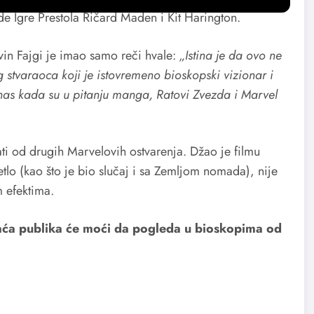
e Igre Prestola Ričard Maden i Kit Harington.
vin Fajgi je imao samo reči hvale:
„Istina je da ovo ne
g stvaraoca koji je istovremeno bioskopski vizionar i
nas kada su u pitanju manga, Ratovi Zvezda i Marvel
ati od drugih Marvelovih ostvarenja. Džao je filmu
svetlo (kao što je bio slučaj i sa Zemljom nomada), nije
m efektima.
aća publika će moći da pogleda u bioskopima od