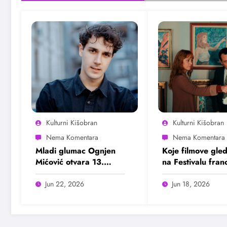
Kulturni Kišobran
Kulturni Kišobran
Mladi glumac Ognjen
Koje filmove gle
Mićović otvara 13.
na Festivalu fra
Bašta Fest
filma?
Jun 22, 2026
Jun 18, 2026