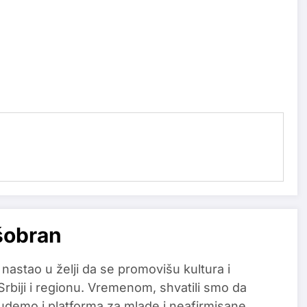
šobran
 nastao u želji da se promovišu kultura i
 Srbiji i regionu. Vremenom, shvatili smo da
udemo i platforma za mlade i neafirmisane,