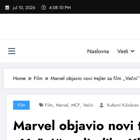
Skoči
jul 10, 2026
4:08:11 PM
na
sadržaj
Naslovna
Vesti
Home
Film
Marvel objavio novi trejler za film „Večni“
,
,
,
Film
Film
Marvel
MCF
Večni
Kulturni Kišobran
Marvel objavio novi t