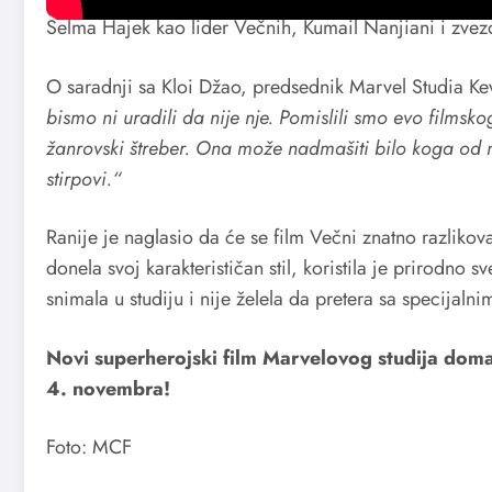
Selma Hajek kao lider Večnih, Kumail Nanjiani i zvezd
O saradnji sa Kloi Džao, predsednik Marvel Studia Ke
bismo ni uradili da nije nje. Pomislili smo evo filmsko
žanrovski štreber. Ona može nadmašiti bilo koga od 
stirpovi.“
Ranije je naglasio da će se film Večni znatno razlikov
donela svoj karakterističan stil, koristila je prirodno 
snimala u studiju i nije želela da pretera sa specijalni
Novi superherojski film Marvelovog studija dom
4. novembra!
Foto: MCF