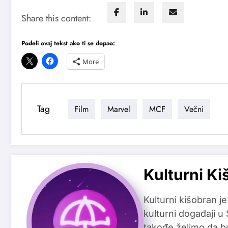
Share this content:
Podeli ovaj tekst ako ti se dopao:
More
Tag
Film
Marvel
MCF
Večni
Kulturni Ki
Kulturni kišobran je
kulturni događaji u
takođe želimo da b