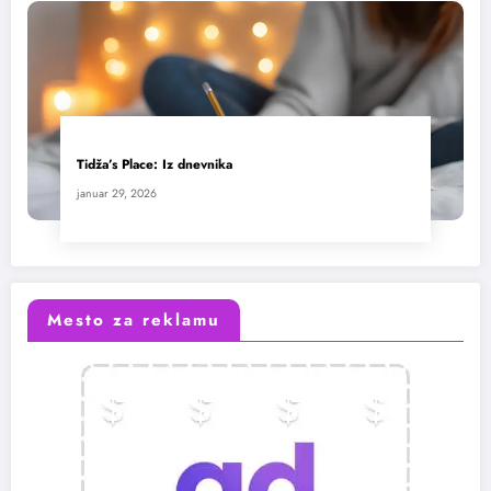
Tidža’s Place: Iz dnevnika
januar 29, 2026
Mesto za reklamu