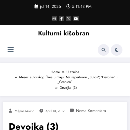
Skoči
jul 14, 2026
5:11:44 PM
na
sadržaj
Kulturni kišobran
Home
Ulaznica
Mesec autorskog filma u maju: Na repertoaru „Suton“,“Devojka“ i
„Granica“
Devojka (3)
Miljana Miletic
April 18, 2019
Devojka (3)