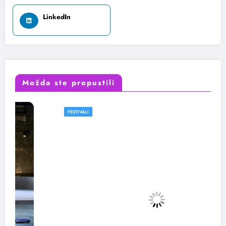
LinkedIn
Možda ste propustili
FESTIVALI