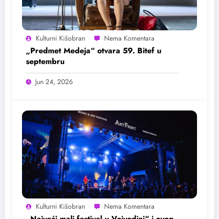
Kulturni Kišobran
„Predmet Medeja“ otvara 59. Bitef u
septembru
Jun 24, 2026
Kulturni Kišobran
„Najveći mali festival u Vojvodini“ i ovog