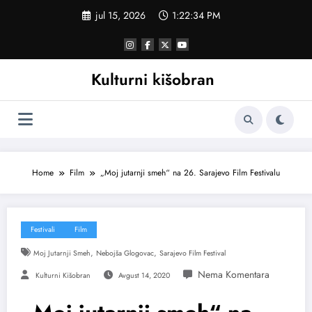
Skoči
jul 15, 2026
1:22:35 PM
na
sadržaj
Kulturni kišobran
Home
Film
„Moj jutarnji smeh“ na 26. Sarajevo Film Festivalu
Festivali
Film
,
,
Moj Jutarnji Smeh
Nebojša Glogovac
Sarajevo Film Festival
Kulturni Kišobran
Avgust 14, 2020