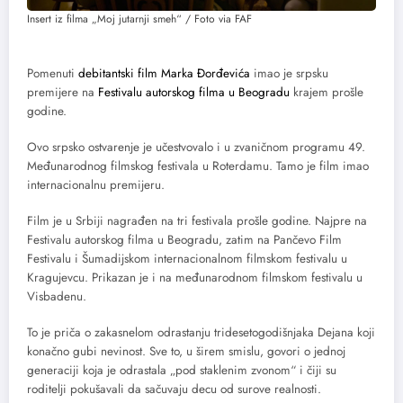
Insert iz filma „Moj jutarnji smeh“ / Foto via FAF
Pomenuti
debitantski film Marka Đorđevića
imao je srpsku
premijere na
Festivalu autorskog filma u Beogradu
krajem prošle
godine.
Ovo srpsko ostvarenje je učestvovalo i u zvaničnom programu 49.
Međunarodnog filmskog festivala u Roterdamu. Tamo je film imao
internacionalnu premijeru.
Film je u Srbiji nagrađen na tri festivala prošle godine. Najpre na
Festivalu autorskog filma u Beogradu, zatim na Pančevo Film
Festivalu i Šumadijskom internacionalnom filmskom festivalu u
Kragujevcu. Prikazan je i na međunarodnom filmskom festivalu u
Visbadenu.
To je priča o zakasnelom odrastanju tridesetogodišnjaka Dejana koji
konačno gubi nevinost. Sve to, u širem smislu, govori o jednoj
generaciji koja je odrastala „pod staklenim zvonom“ i čiji su
roditelji pokušavali da sačuvaju decu od surove realnosti.