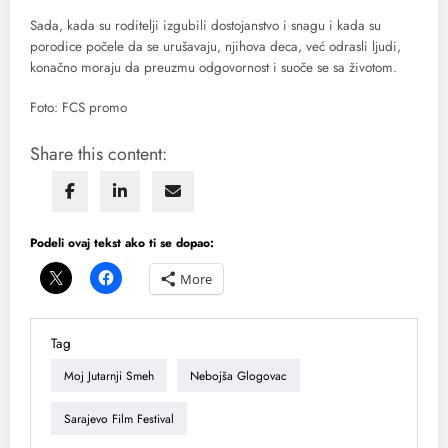
Sada, kada su roditelji izgubili dostojanstvo i snagu i kada su
porodice počele da se urušavaju, njihova deca, već odrasli ljudi,
konačno moraju da preuzmu odgovornost i suoče se sa životom.
Foto: FCS promo
Share this content:
Podeli ovaj tekst ako ti se dopao:
More
Tag
Moj Jutarnji Smeh
Nebojša Glogovac
Sarajevo Film Festival