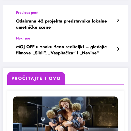
Previous post
Odabrana 42 projekta predstavnika lokalne
umetničke scene
Next post
MOJ OFF u znaku žena rediteljki – gledajte
filmove „Sibil“, „Vaspitačica“ i „Nevine“
PROČITAJTE I OVO