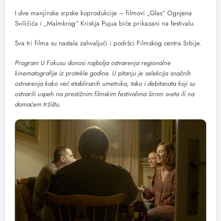
I dve manjinske srpske koprodukcije – filmovi „Glas“ Ognjena
Sviličića i „Malmkrog“ Kristija Pujua biće prikazani na festivalu.
Sva tri filma su nastala zahvaljući i podršci Filmskog centra Srbije.
Program U Fokusu donosi najbolja ostvarenja regionalne
kinematografije iz protekle godine. U pitanju je selekcija snažnih
ostvarenja kako već etabliranih umetnika, tako i debitanata koji su
ostvarili uspeh na prestižnim filmskim festivalima širom sveta ili na
domaćem tržištu.