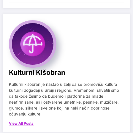
Kulturni Kišobran
Kulturni kišobran je nastao u želji da se promovišu kultura i
kulturni događaji u Srbiji i regionu. Vremenom, shvatili smo
da takođe želimo da budemo i platforma za mlade i
neafirmisane, ali i ostvarene umetnike, pesnike, muzičare,
glumce, slikare i sve one koji na neki način doprinose
očuvanju kulture.
View All Posts