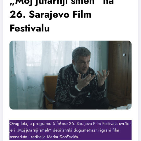
„Moj jutarnji smeh“ na
26. Sarajevo Film
Festivalu
Ovog leta, u programu
U fokusu
26. Sarajevo Film Festivala uvršten
je i „Moj jutarnji smeh“, debitantski dugometražni igrani film
scenariste i reditelja Marka Đorđevića.