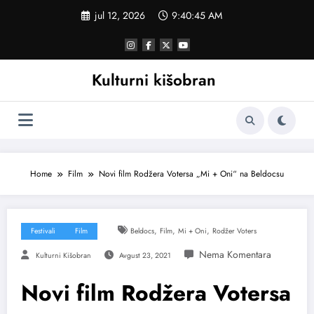
Skoči
jul 12, 2026
9:40:45 AM
na
sadržaj
Kulturni kišobran
Home
Film
Novi film Rodžera Votersa „Mi + Oni“ na Beldocsu
,
,
,
Festivali
Film
Beldocs
Film
Mi + Oni
Rodžer Voters
Kulturni Kišobran
Avgust 23, 2021
Novi film Rodžera Votersa