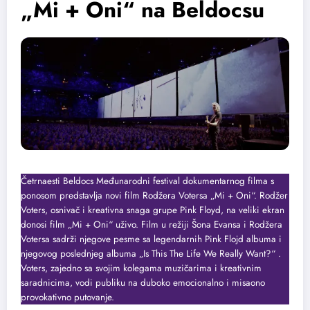
„Mi + Oni“ na Beldocsu
Četrnaesti Beldocs Međunarodni festival dokumentarnog filma s
ponosom predstavlja novi film Rodžera Votersa „Mi + Oni“. Rodžer
Voters, osnivač i kreativna snaga grupe Pink Floyd, na veliki ekran
donosi film „Mi + Oni“ uživo. Film u režiji Šona Evansa i Rodžera
Votersa sadrži njegove pesme sa legendarnih Pink Flojd albuma i
njegovog poslednjeg albuma „Is This The Life We Really Want?“ .
Voters, zajedno sa svojim kolegama muzičarima i kreativnim
saradnicima, vodi publiku na duboko emocionalno i misaono
provokativno putovanje.