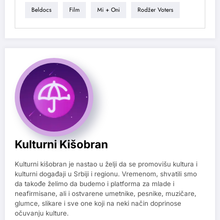
Beldocs
Film
Mi + Oni
Rodžer Voters
Kulturni Kišobran
Kulturni kišobran je nastao u želji da se promovišu kultura i
kulturni događaji u Srbiji i regionu. Vremenom, shvatili smo
da takođe želimo da budemo i platforma za mlade i
neafirmisane, ali i ostvarene umetnike, pesnike, muzičare,
glumce, slikare i sve one koji na neki način doprinose
očuvanju kulture.