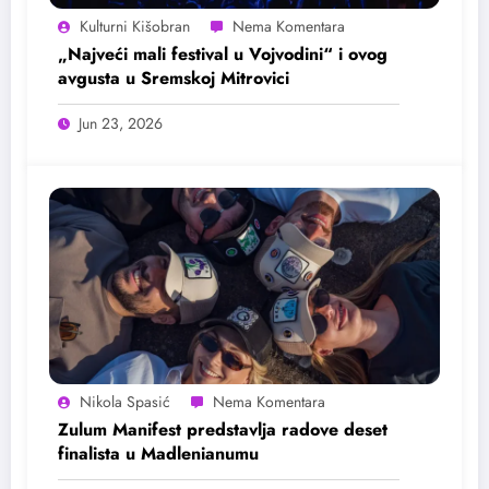
Kulturni Kišobran
„Najveći mali festival u Vojvodini“ i ovog
avgusta u Sremskoj Mitrovici
Jun 23, 2026
Nikola Spasić
Zulum Manifest predstavlja radove deset
finalista u Madlenianumu