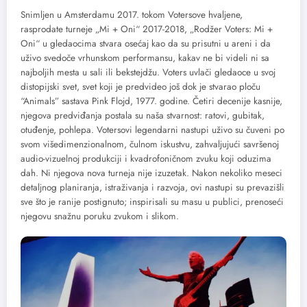
Snimljen u Amsterdamu 2017. tokom Votersove hvaljene,
rasprodate turneje „Mi + Oni“ 2017-2018, „Rodžer Voters: Mi +
Oni“ u gledaocima stvara osećaj kao da su prisutni u areni i da
uživo svedoče vrhunskom performansu, kakav ne bi videli ni sa
najboljih mesta u sali ili bekstejdžu. Voters uvlači gledaoce u svoj
distopijski svet, svet koji je predvideo još dok je stvarao ploču
“Animals” sastava Pink Flojd, 1977. godine. Četiri decenije kasnije,
njegova predviđanja postala su naša stvarnost: ratovi, gubitak,
otuđenje, pohlepa. Votersovi legendarni nastupi uživo su čuveni po
svom višedimenzionalnom, čulnom iskustvu, zahvaljujući savršenoj
audio-vizuelnoj produkciji i kvadrofoničnom zvuku koji oduzima
dah. Ni njegova nova turneja nije izuzetak. Nakon nekoliko meseci
detaljnog planiranja, istraživanja i razvoja, ovi nastupi su prevazišli
sve što je ranije postignuto; inspirisali su masu u publici, prenoseći
njegovu snažnu poruku zvukom i slikom.