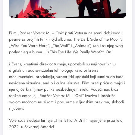
Film „Rodžer Voters: Mi + Oni“ prati Votersa na sceni dok izvodi
pesme sa brojnih Pink Flojd albuma: The Dark Side of the Moon“,
„Wish You Were Here“, „The Wall“ i „Animals“, kao i sa njegovog
poslednjeg albuma „Is This The Life We Really Want?“. On i
i Evans, kreativni direktor turneje, upotrebili su najinovativniju
digitalnu i audio-vizuelnu tehnologiju kako bi kreirali
monumentalnu produkciju, vanserijski spektakl koji sumira do tada
neviđena vizualna, audio i čulna iskustva. Film prati priču o majci i
njenoj ćerki i njihov put ka bezbednijem svetu. Vodeći nas kroz
snažne emocije, „Rodžer Voters: Mi + Oni“ izaziva i inspiriše
svojom moćnom muzikom i porukama o ljudskim pravima, slobodi
i ljubavi.
Votersova sledeća turneja „This Is Not A Drill“ najavljena je za leto
2022. u Severnoj Americi.