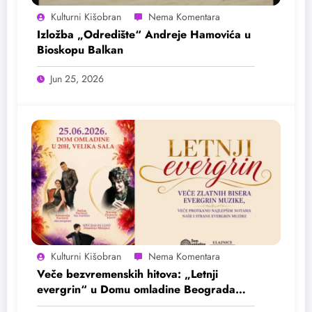
Kulturni Kišobran
Izložba „Odredište“ Andreje Hamovića u
Bioskopu Balkan
Jun 25, 2026
Kulturni Kišobran
Veče bezvremenskih hitova: „Letnji
evergrin“ u Domu omladine Beograda
25. juna