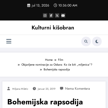
Skoči
jul 13, 2026
10:36:01 AM
na
sadržaj
Kulturni kišobran
Home
Film
Objavljene nominacije za Oskara: Ko će biti „miljenica“?
Bohemijska rapsodija
Miljana Miletic
Januar 25, 2019
Bohemijska rapsodija