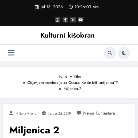
Skoči
jul 13, 2026
10:26:03 AM
na
sadržaj
Kulturni kišobran
Home
Film
Objavljene nominacije za Oskara: Ko će biti „miljenica“?
Miljenica 2
Miljana Miletic
Januar 25, 2019
Miljenica 2