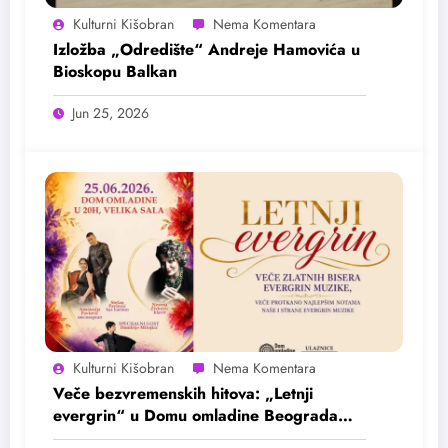
Kulturni Kišobran
Izložba „Odredište“ Andreje Hamovića u
Bioskopu Balkan
Jun 25, 2026
Kulturni Kišobran
Veče bezvremenskih hitova: „Letnji
evergrin“ u Domu omladine Beograda
25. juna