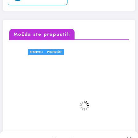
Možda ste propustili
FESTIVALI
POZORIŠTE