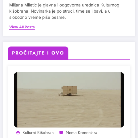
Miljana Miletić je glavna i odgovorna urednica Kulturnog
kišobrana. Novinarka je po struci, time se i bavi, a u
slobodno vreme piše pesme.
View All Posts
PROČITAJTE I OVO
Kulturni Kišobran