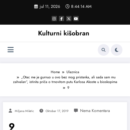
Skoči
jul 11, 2026
8:44:15 AM
na
sadržaj
Kulturni kišobran
Home
Ulaznica
„Otac me je gurnuo u ovo bez mog pristanka, ali sada sam mu
zahvalan“, istinita priča o trnovitom putu Karlosa Akoste u bioskopima
9
Miljana Miletic
Oktobar 17, 2019
9