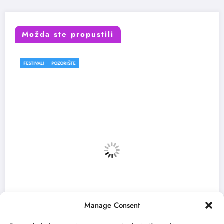
Možda ste propustili
OZORIŠTE
FESTIVALI
Manage Consent