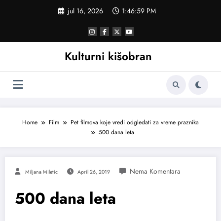
Skoči
jul 16, 2026
1:46:59 PM
na
sadržaj
Kulturni kišobran
Home
Film
Pet filmova koje vredi odgledati za vreme praznika
500 dana leta
Miljana Miletic
April 26, 2019
500 dana leta