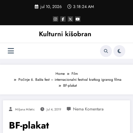
Skoči
jul 10, 2026
3:18:24 AM
na
sadržaj
Kulturni kišobran
Home
Film
Počinje 6. Bašta fest – internacionalni festival kratkog igranog filma
BF-plakat
Miljana Miletic
Jul 4, 2019
BF-plakat