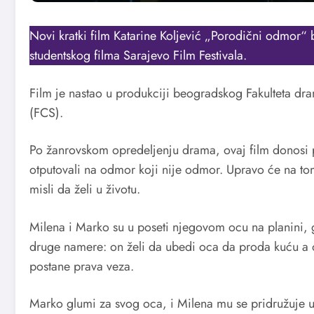
Novi kratki film Katarine Koljević „Porodični odmor
studentskog filma Sarajevo Film Festivala.
Film je nastao u produkciji beogradskog Fakulteta dra
(FCS).
Po žanrovskom opredeljenju drama, ovaj film donosi p
otputovali na odmor koji nije odmor. Upravo će na to
misli da želi u životu.
Milena i Marko su u poseti njegovom ocu na planini, 
druge namere: on želi da ubedi oca da proda kuću a on
postane prava veza.
Marko glumi za svog oca, i Milena mu se pridružuje u 