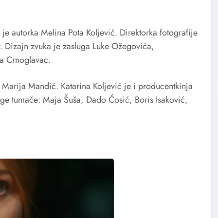
a je autorka Melina Pota Koljević. Direktorka fotografije
r. Dizajn zvuka je zasluga Luke Ožegovića,
na Crnoglavac.
 Marija Mandić. Katarina Koljević je i producentkinja
ge tumače: Maja Šuša, Dado Ćosić, Boris Isaković,