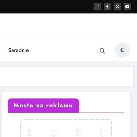
i
Saradnje
Mesto za reklamu