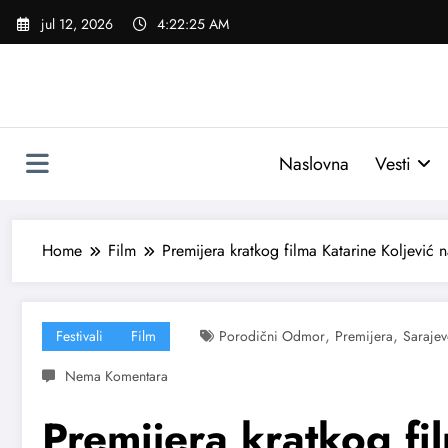
Skoči
jul 12, 2026
4:22:26 AM
na
sadržaj
Naslovna
Vesti
Home
Film
Premijera kratkog filma Katarine Koljević n
,
,
Festivali
Film
Porodični Odmor
Premijera
Sarajev
Premijera kratkog fi