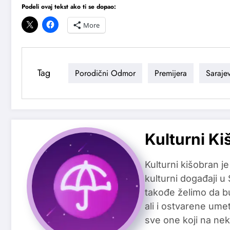
Podeli ovaj tekst ako ti se dopao:
More
Tag
Porodični Odmor
Premijera
Sarajev
Kulturni Ki
Kulturni kišobran je
kulturni događaji u
takođe želimo da b
ali i ostvarene ume
sve one koji na nek