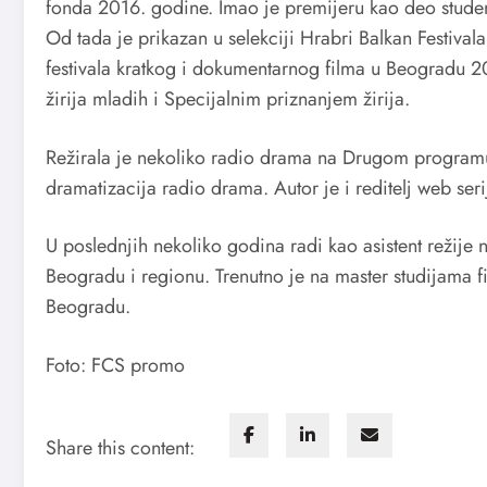
fonda 2016. godine. Imao je premijeru kao deo student
Od tada je prikazan u selekciji Hrabri Balkan Festival
festivala kratkog i dokumentarnog filma u Beogradu 
žirija mladih i Specijalnim priznanjem žirija.
Režirala je nekoliko radio drama na Drugom programu
dramatizacija radio drama. Autor je i reditelj web ser
U poslednjih nekoliko godina radi kao asistent režije n
Beogradu i regionu. Trenutno je na master studijama fi
Beogradu.
Foto: FCS promo
Share this content: