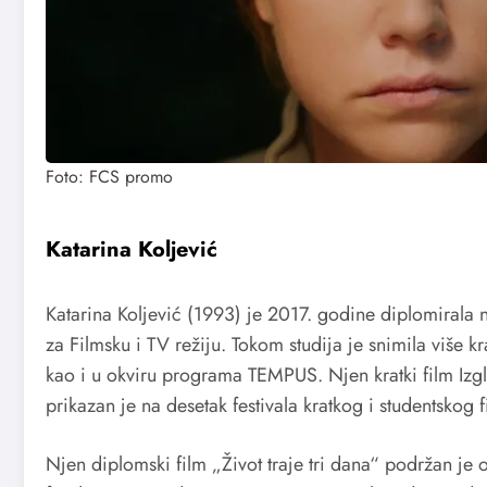
Foto: FCS promo
Katarina Koljević
Katarina Koljević (1993) je 2017. godine diplomirala 
za Filmsku i TV režiju. Tokom studija je snimila više k
kao i u okviru programa TEMPUS. Njen kratki film Izgl
prikazan je na desetak festivala kratkog i studentskog f
Njen diplomski film „Život traje tri dana“ podržan je