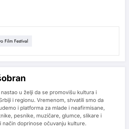
o Film Festival
šobran
 nastao u želji da se promovišu kultura i
 Srbiji i regionu. Vremenom, shvatili smo da
udemo i platforma za mlade i neafirmisane,
tnike, pesnike, muzičare, glumce, slikare i
i način doprinose očuvanju kulture.