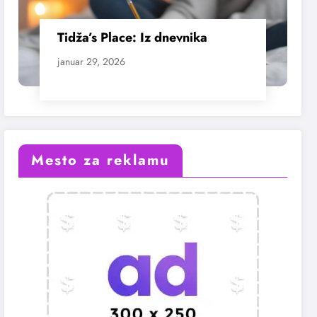
Tidža’s Place: Iz dnevnika
januar 29, 2026
Mesto za reklamu