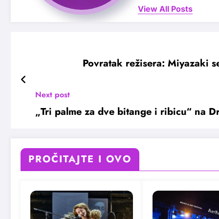
View All Posts
Povratak režisera: Miyazaki se
Next post
„Tri palme za dve bitange i ribicu“ na D
PROČITAJTE I OVO