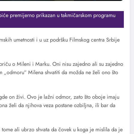
“ biće premijerno prikazan u takmičarskom programu
mskih umetnosti i u uz podršku Filmskog centra Srbije
riču o Mileni i Marku. Oni nisu zajedno ali su zajedno
m „odmoru“ Milena shvatiti da možda ne želi ono što
gde on živi. Ovo je lažni odmor, zato što oboje imaju
a želi da njihova veza postane ozbiljna, ili bar da
tome ali ubrzo shvata da čovek u koga je mislila da je