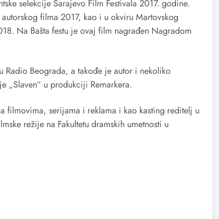
ske selekcije Sarajevo Film Festivala 2017. godine.
a autorskog filma 2017, kao i u okviru Martovskog
2018. Na Bašta festu je ovaj film nagrađen Nagradom
 Radio Beograda, a takođe je autor i nekoliko
ije „Slaven“ u produkciji Remarkera.
a filmovima, serijama i reklama i kao kasting reditelj u
lmske režije na Fakultetu dramskih umetnosti u