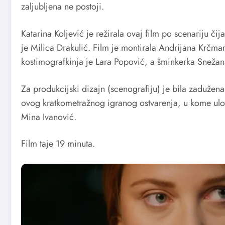
zaljubljena ne postoji.
Katarina Koljević je režirala ovaj film po scenariju čij
je Milica Drakulić. Film je montirala Andrijana Krčma
kostimografkinja je Lara Popović, a šminkerka Sneža
Za produkcijski dizajn (scenografiju) je bila zadužena
ovog kratkometražnog igranog ostvarenja, u kome ulo
Mina Ivanović.
Film taje 19 minuta.