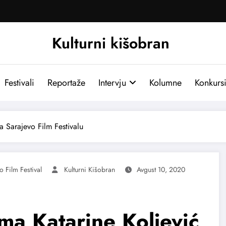
Kulturni kišobran
Festivali
Reportaže
Intervju
Kolumne
Konkurs
a Sarajevo Film Festivalu
o Film Festival
Kulturni Kišobran
Avgust 10, 2020
lma Katarine Koljević