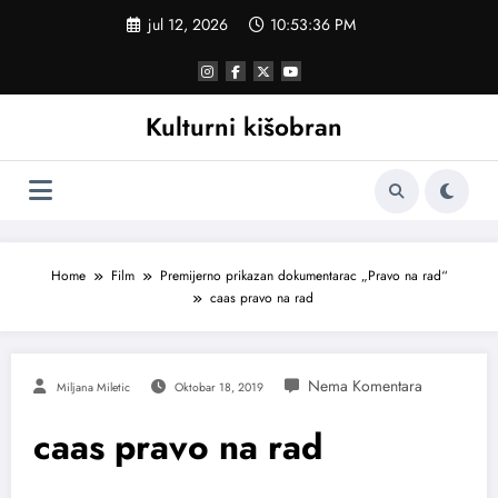
Skoči
jul 12, 2026
10:53:37 PM
na
sadržaj
Kulturni kišobran
Home
Film
Premijerno prikazan dokumentarac „Pravo na rad“
caas pravo na rad
Miljana Miletic
Oktobar 18, 2019
caas pravo na rad