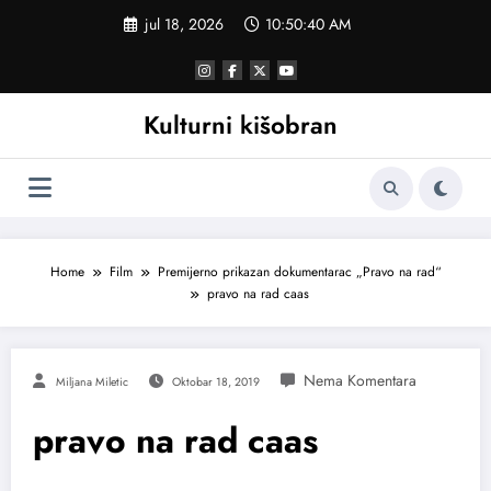
Skoči
jul 18, 2026
10:50:41 AM
na
sadržaj
Kulturni kišobran
Home
Film
Premijerno prikazan dokumentarac „Pravo na rad“
pravo na rad caas
Miljana Miletic
Oktobar 18, 2019
pravo na rad caas