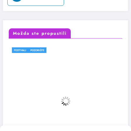
Možda ste propustili
OZORIŠTE
FESTIVALI