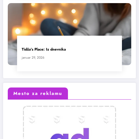
Tidža’s Place: Iz dnevnika
januar 29, 2026
Mesto za reklamu