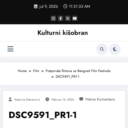
Skoči
jul 9, 2026
11:31:33 AM
na
sadržaj
Kulturni kišobran
Home
Film
Preporuke filmova sa Beograd Film Festivala
DSC9591_PR1-1
Katarina Stevanović
Februar 14, 2026
DSC9591_PR1-1