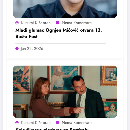
Kulturni Kišobran
Mladi glumac Ognjen Mićović otvara 13.
Bašta Fest
Jun 22, 2026
Kulturni Kišobran
Koje filmove gledamo na Festivalu