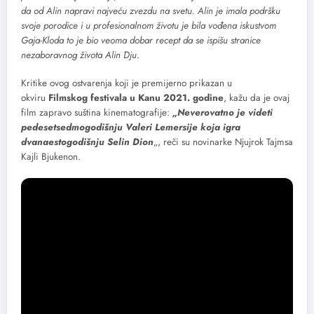
da od Alin napravi najveću zvezdu na svetu. Alin je imala podršku
svoje porodice i u profesionalnom životu je bila vođena iskustvom
Gaja-Kloda to je bio veoma dobar recept da se ispišu stranice
nezaboravnog života Alin Dju.
Kritike ovog ostvarenja koji je premijerno prikazan u
okviru
Filmskog festivala u Kanu 2021. godine
, kažu da je ovaj
film zapravo suština kinematografije:
„Neverovatno je videti
pedesetsedmogodišnju Valeri Lemersije koja igra
dvanaestogodišnju Selin Dion
„, reči su novinarke Njujrok Tajmsa
Kajli Bjukenon.