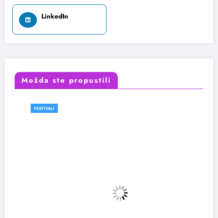
LinkedIn
Možda ste propustili
FESTIVALI