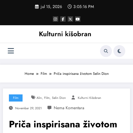
Skoči
jul 15, 2026
3:05:17 PM
na
sadržaj
Kulturni kišobran
Home
Film
Priča inspirisana životom Selin Dion
,
,
Film
Alin
Film
Selin Dion
Kulturni Kišobran
Novembar 29, 2021
Priča inspirisana životom