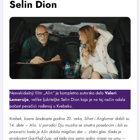
Selin Dion
Nesvakidašnji film „Alin“ je kompletno autorsko delo
Valeri
Lemersije
, velike ljubiteljke Selin Dion koja je na taj način odala
počast pevačici rođenoj u Kvebeku.
Kvebek, kasne šesdesete godine 20. veka, Silvet i Anglomar dobili su
14. dete – Alin. U porodici Dju muzika se smatra posebnom i bili su
presrećni kada je Alin dobila magičan dar – zlatni glas. Kada je
producent Gaj-Klod čuje, od tada ima samo jednu misao na umu –