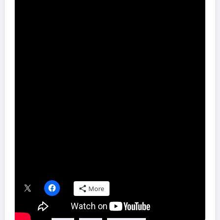
Film koji prati životnu priču legendarne kanadske zvezde Alin Dju.
Popularna pevačica je odrasla okružena muzikom. Upoznaje
muzičkog producenta pod imenom Gaj-Klod, koji želi da napravi
zvezdu od Aline. Zajedno će promeniti svet muzike. Dvosatno
iskustvo sprovešće vas kroz privatni i profesionalni život svetski
populane pevačice.
„Alin“ je na velikim platnima bioskopa širom Srbije od 25.
novembra.
Share this content:
Podeli ovaj tekst ako ti se dopao:
More