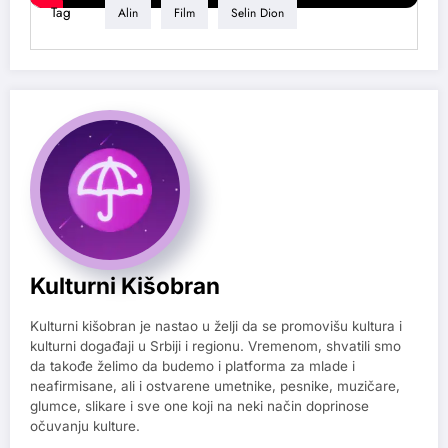
Tag
Alin
Film
Selin Dion
Kulturni Kišobran
Kulturni kišobran je nastao u želji da se promovišu kultura i
kulturni događaji u Srbiji i regionu. Vremenom, shvatili smo
da takođe želimo da budemo i platforma za mlade i
neafirmisane, ali i ostvarene umetnike, pesnike, muzičare,
glumce, slikare i sve one koji na neki način doprinose
očuvanju kulture.