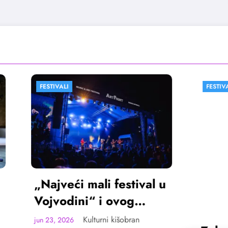
FESTIVALI
VESTI
ći mali festival u
ini“ i ovog
ta u Sremskoj
Kulturni kišobran
26