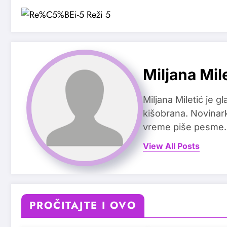
Miljana Mil
Miljana Miletić je 
kišobrana. Novinark
vreme piše pesme.
View All Posts
PROČITAJTE I OVO