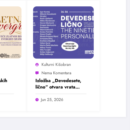
Kulturni Kišobran
kih
Izložba „Devedesete,
lično“ otvara vrata
u
intimnim pričama jedne
ada
burne decenije
Jun 25, 2026