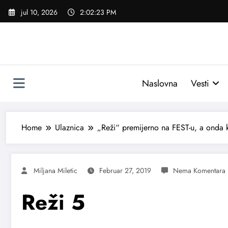
Skoči
jul 10, 2026
2:02:24 PM
na
sadržaj
Naslovna
Vesti
Home
Ulaznica
„Reži“ premijerno na FEST-u, a onda k
Miljana Miletic
Februar 27, 2019
Reži 5