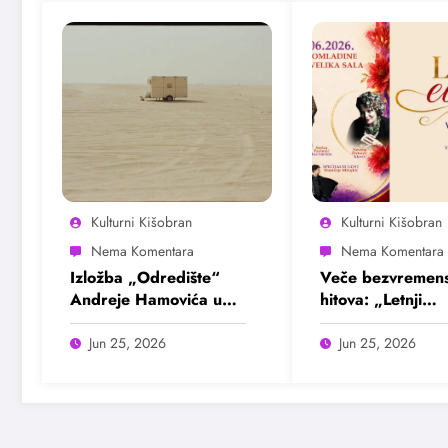
Kulturni Kišobran
Kulturni Kišobran
Izložba „Odredište“
Veče bezvremens
Andreje Hamovića u
hitova: „Letnji
Bioskopu Balkan
evergrin“ u Dom
omladine Beogr
Jun 25, 2026
Jun 25, 2026
25. juna