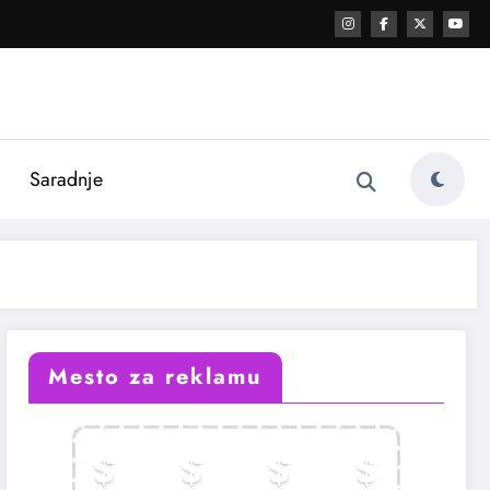
i
Saradnje
Mesto za reklamu