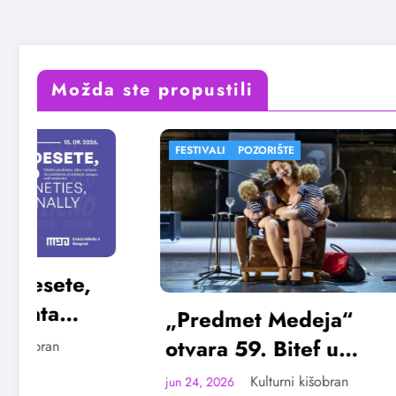
Možda ste propustili
FESTIVALI
POZORIŠTE
FESTIVALI
„Predmet Medeja“
„Najve
otvara 59. Bitef u
Vojvod
septembru
avgus
Kulturni kišobran
jun 24, 2026
jun 23, 20