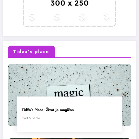
Tidža’s place
Tidža’s Place: Život je magičan
mart 5, 2026