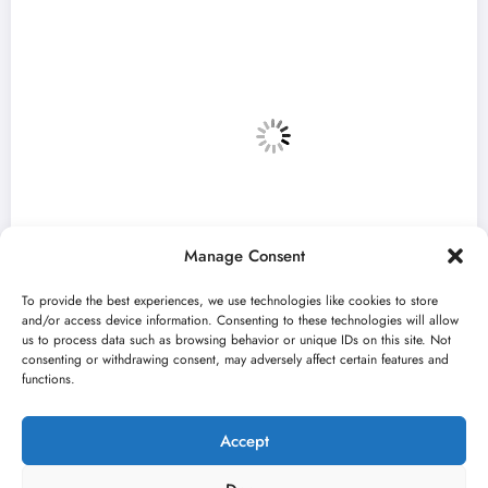
Manage Consent
To provide the best experiences, we use technologies like cookies to store
and/or access device information. Consenting to these technologies will allow
us to process data such as browsing behavior or unique IDs on this site. Not
consenting or withdrawing consent, may adversely affect certain features and
„Predmet Medeja“ otvara 59. Bitef u
functions.
septembru
jun 24, 2026
Kulturni kišobran
Accept