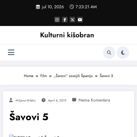
Skoči
jul 10, 2026
7:23:21 AM
na
sadržaj
Kulturni kišobran
Home
Film
„Šavovi“ osvojili Španiju
Šavovi 5
Miljana Miletic
April 4, 2019
Šavovi 5