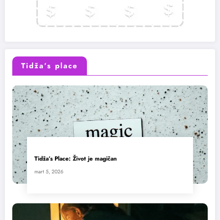
Tidža’s place
Tidža’s Place: Život je magičan
mart 5, 2026