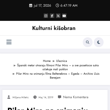
Skoči
jul 17, 2026
6:47:20 AM
na
sadržaj
Kulturni kišobran
Home
Ulaznica
Španski metar otvaraju filmovi Pilar Miro – a sve posetioce sutra
očekuje mali poklon
Pilar Miro na snimanju filma Beltenebros – Egeda – Archivo Lluis
Benejam
Miljana Miletic
Maj 14, 2019