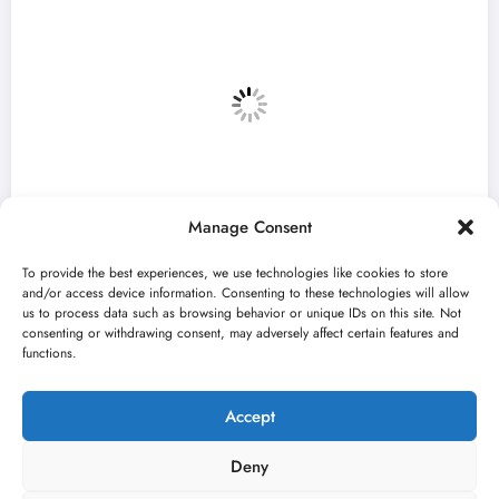
Manage Consent
To provide the best experiences, we use technologies like cookies to store
and/or access device information. Consenting to these technologies will allow
us to process data such as browsing behavior or unique IDs on this site. Not
consenting or withdrawing consent, may adversely affect certain features and
9. Bitef u
„Najveći mali festival u Voj
functions.
avgusta u Sremskoj Mitrovic
jun 23, 2026
Kulturni kišobran
Accept
Deny