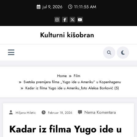
Skoči
jul 9, 2026
11:11:56 AM
na
sadržaj
Kulturni kišobran
Home
Film
Svetska premijera filma „Yugo ide u Ameriku“ u Kopenhagenu
Kadar iz filma Yugo ide u Ameriku_foto Aleksa Borković (5)
Miljana Miletic
Februar 18, 2026
Kadar iz filma Yugo ide u