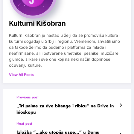
Kulturni Kišobran
Kulturni kišobran je nastao u želji da se promovišu kultura i
kulturni događaji u Srbiji i regionu. Vremenom, shvatili smo
da takođe želimo da budemo i platforma za mlade i
neafirmisane, ali i ostvarene umetnike, pesnike, muzičare,
glumce, slikare i sve one koji na neki način doprinose
očuvanju kulture.
View All Posts
Previous post
„Tri palme za dve bitange i ribicu“ na Drive in
bioskopu
Next post
Izložba “…ako utopija uspe…” u Domu