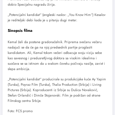
dobio Specijalnu nagradu žirija.
„Potencijalni kandidat“ (engleski naslov: „You Know Him“) Kesalov
je rediteljski debi kada je u pitanju dugi metar.
Sinopsis filma
Kemal želi da postane gradonačelnik. Priprema svečanu večeru
nadajući se da će ga na njoj predsednik partije proglasiti
kandidatom. Ali, Kemal tokom večeri odbacuje svoju viziju sebe
kao savesnog i predusretljivog doktora sa visokim idealima i
suočava se sa istinom da u svakom čoveku počivaju nasilje, zavist i
slepa ambicija.
„Potencijalni kandidat“ producirale su produkcijske kuće Ay Yapim
(Turska), Poyraz Film (Turska), Thalia Production (Srbija) i Living
Pictures (Srbija). Koproducenti iz Srbije su Dušica Novaković,
Stefan Orlandić i Dimče Stojanovski. Film je podržan od strane
Filmskog centra Srbije.
Foto: FCS promo