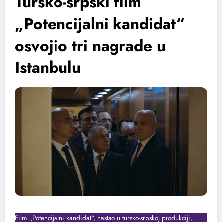
Tursko-srpski film
„Potencijalni kandidat“
osvojio tri nagrade u
Istanbulu
Film „Potencijalni kandidat“, nastao u tursko-srpskoj produkciji,