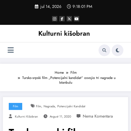
Skoči
jul 14, 2026
9:18:01 PM
na
sadržaj
Kulturni kišobran
Home
Film
Tursko-srpski film „Potencijalni kandidat“ osvojio tri nagrade u
Istanbulu
,
,
Film
Film
Nagrada
Potencijalni Kandidat
Kulturni Kišobran
Avgust 11, 2020