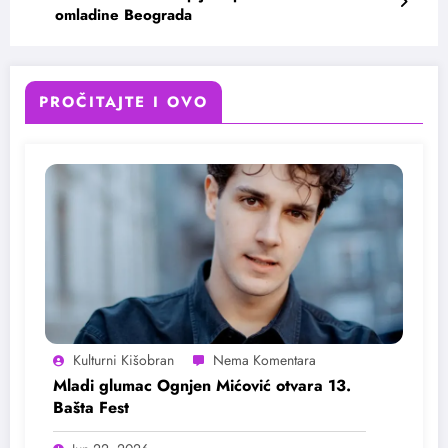
omladine Beograda
PROČITAJTE I OVO
Kulturni Kišobran
Mladi glumac Ognjen Mićović otvara 13.
Bašta Fest