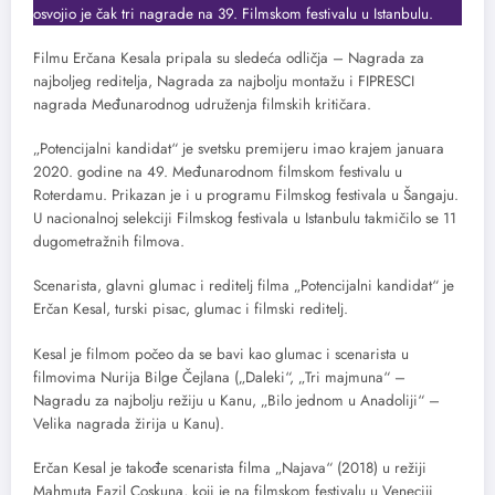
osvojio je čak tri nagrade na 39. Filmskom festivalu u Istanbulu.
Filmu Erčana Kesala pripala su sledeća odličja – Nagrada za
najboljeg reditelja, Nagrada za najbolju montažu i FIPRESCI
nagrada Međunarodnog udruženja filmskih kritičara.
„Potencijalni kandidat“ je svetsku premijeru imao krajem januara
2020. godine na 49. Međunarodnom filmskom festivalu u
Roterdamu. Prikazan je i u programu Filmskog festivala u Šangaju.
U nacionalnoj selekciji Filmskog festivala u Istanbulu takmičilo se 11
dugometražnih filmova.
Scenarista, glavni glumac i reditelj filma „Potencijalni kandidat“ je
Erčan Kesal, turski pisac, glumac i filmski reditelj.
Kesal je filmom počeo da se bavi kao glumac i scenarista u
filmovima Nurija Bilge Čejlana („Daleki“, „Tri majmuna“ –
Nagradu za najbolju režiju u Kanu, „Bilo jednom u Anadoliji“ –
Velika nagrada žirija u Kanu).
Erčan Kesal je takođe scenarista filma „Najava“ (2018) u režiji
Mahmuta Fazil Coskuna, koji je na filmskom festivalu u Veneciji