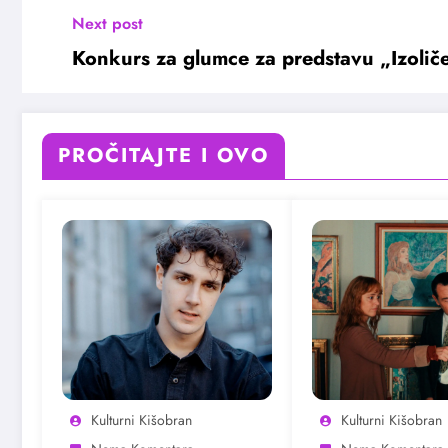
Next post
Konkurs za glumce za predstavu „Izolič
PROČITAJTE I OVO
Kulturni Kišobran
Kulturni Kišobran