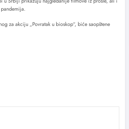
u Srbiji prikazuju najgledanije filmove iz prošle, ali i
a pandemija.
og za akciju „Povratak u bioskop“, biće saopštene