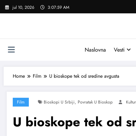
Skoči
jul 10, 2026
3:08:00 AM
na
sadržaj
Naslovna
Vesti
Home
Film
U bioskope tek od sredine avgusta
,
Film
Bioskopi U Srbiji
Povratak U Bioskop
Kultu
U bioskope tek od s