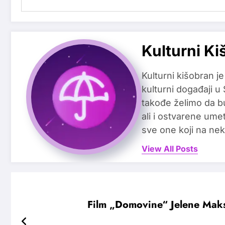
Kulturni Ki
Kulturni kišobran je
kulturni događaji u
takođe želimo da b
ali i ostvarene ume
sve one koji na nek
View All Posts
Film „Domovine“ Jelene Maks