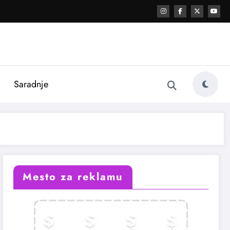
i
Saradnje
Mesto za reklamu