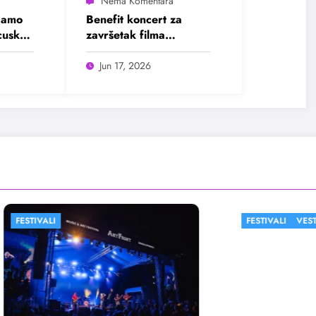
damo
Benefit koncert za
ncuskog
završetak filma
„Dobar, loš, ilegalan“
Jun 17, 2026
FESTIVALI
VESTI