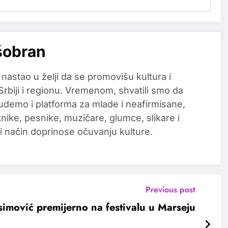
šobran
 nastao u želji da se promovišu kultura i
 Srbiji i regionu. Vremenom, shvatili smo da
udemo i platforma za mlade i neafirmisane,
tnike, pesnike, muzičare, glumce, slikare i
i način doprinose očuvanju kulture.
Previous post
imović premijerno na festivalu u Marseju