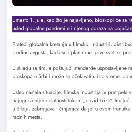
Umesto 1. jula, kao što je najavljeno, bioskopi će sa 
usled globalne pandemije i njenog odraza na pojačanj
Prateći globalna kretanja u filmskoj industriji, distrib
sredinu avgusta, kada su i planirane prve svetske pre
U skladu sa tim, a poštujući standarde uspostavljene n
bioskopa u Srbiji može se očekivati u isto vreme, od
Usled nastale situacije, filmska industrija je pretrpela 
najugroženijih delatnosti tokom „covid krize“. Imajući
u Srbiji, zabrinjava i činjenica da je u ovom trenutku v
radnih mesta.