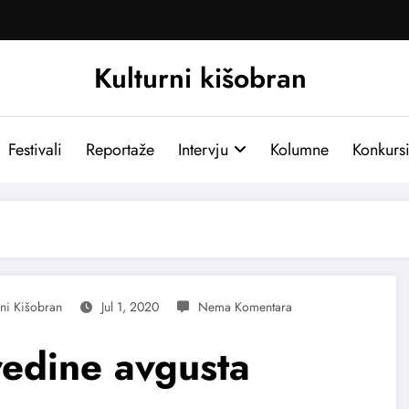
Kulturni kišobran
Festivali
Reportaže
Intervju
Kolumne
Konkurs
rni Kišobran
Jul 1, 2020
redine avgusta