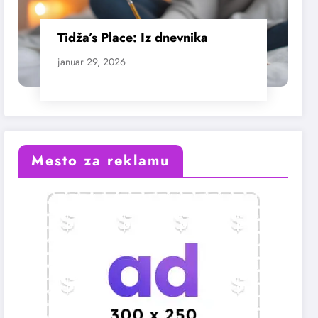
Tidža’s Place: Iz dnevnika
januar 29, 2026
Mesto za reklamu