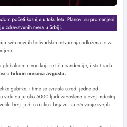
radom početi kasnije u toku leta. Planovi su promenjeni
e zdravstvenih mera u Srbiji.
ucija svih novijih holivudskih ostvarenja odložena je za
mijere.
a globalnom nivou koji se tiču pandemije, i start rada
nosno
tokom meseca avgusta.
velike gubitke, i time se svrstala u red jedne od
 u vidu da je oko 5000 ljudi zaposleno u ovoj industriji
eliki broj ljudi u riziku i bojazni za očuvanje svojih