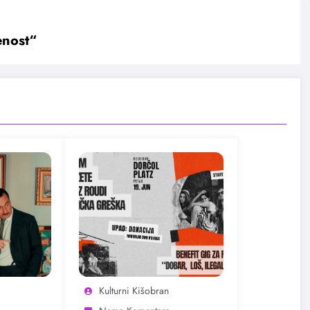
enost“
Kulturni Kišobran