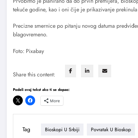
Prvobitno je planirano da do prvih premijera, bioskopi 
tekuće godine, kao i oni čije je prikazivanje prekinul
Precizne smernice po pitanju novog datuma predviđen
blagovremeno.
Foto: Pixabay
Share this content:
Podeli ovaj tekst ako ti se dopao:
More
Tag
Bioskopi U Srbiji
Povratak U Bioskop