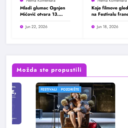
Mladi glumac Ognjen
Koje filmove gle
Mićović otvara 13.
na Festivalu fra
Bašta Fest
filma?
Jun 22, 2026
Jun 18, 2026
Možda ste propustili
FESTIVALI
POZORIŠTE
FESTIVALI