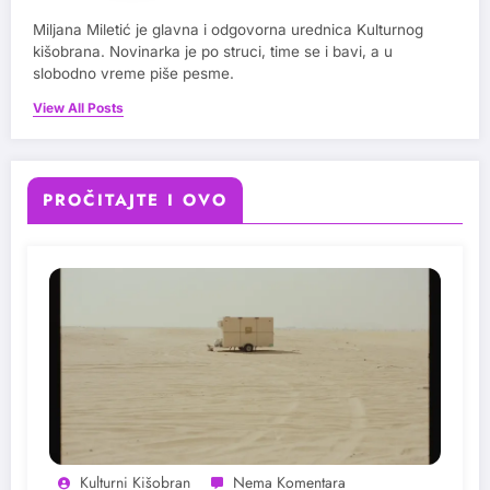
Miljana Miletić je glavna i odgovorna urednica Kulturnog
kišobrana. Novinarka je po struci, time se i bavi, a u
slobodno vreme piše pesme.
View All Posts
PROČITAJTE I OVO
Kulturni Kišobran