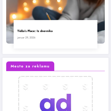
Tidža’s Place: Iz dnevnika
januar 29, 2026
Mesto za reklamu