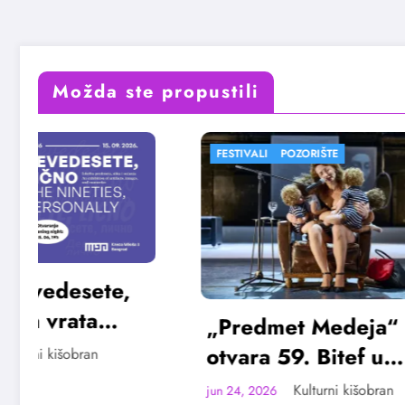
Možda ste propustili
FESTIVALI
POZORIŠTE
FESTIVAL
„Predmet Medeja“
„Najve
otvara 59. Bitef u
Vojvo
septembru
avgus
Kulturni kišobran
jun 24, 2026
jun 23, 20