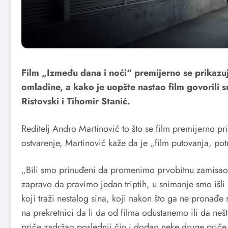
Film „Između dana i noći“ premijerno se prikazu
omladine, a kako je uopšte nastao film govorili s
Ristovski i Tihomir Stanić.
Reditelj Andro Martinović to što se film premijerno pr
ostvarenje, Martinović kaže da je „film putovanja, pot
„Bili smo prinuđeni da promenimo prvobitnu zamisao, 
zapravo da pravimo jedan triptih, u snimanje smo išli 
koji traži nestalog sina, koji nakon što ga ne pronađe
na prekretnici da li da od filma odustanemo ili da n
priče zadržao poslednji čin i dodao neke druge priče