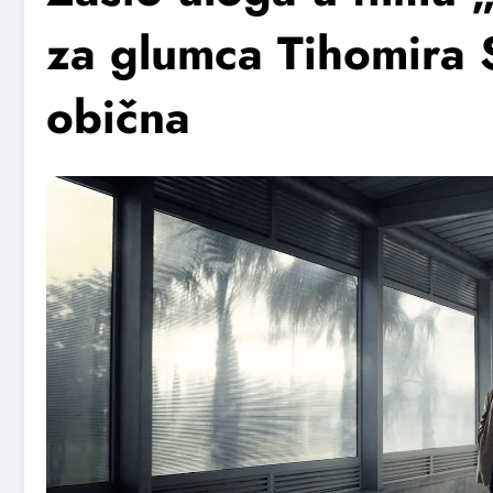
za glumca Tihomira S
obična