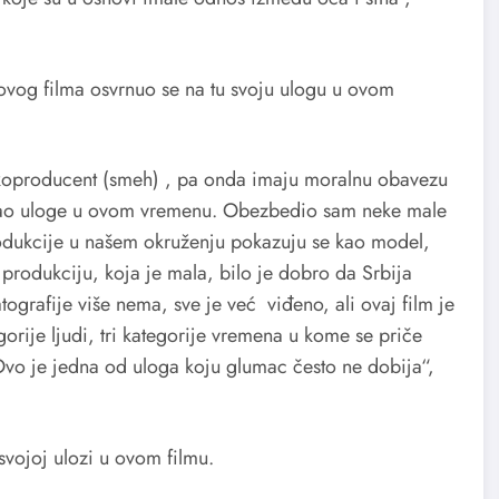
 ovog filma osvrnuo se na tu svoju ulogu u ovom
 koproducent (smeh) , pa onda imaju moralnu obavezu
bijao uloge u ovom vremenu. Obezbedio sam neke male
odukcije u našem okruženju pokazuju se kao model,
 produkciju, koja je mala, bilo je dobro da Srbija
grafije više nema, sve je već viđeno, ali ovaj film je
tegorije ljudi, tri kategorije vremena u kome se priče
vo je jedna od uloga koju glumac često ne dobija“,
vojoj ulozi u ovom filmu.