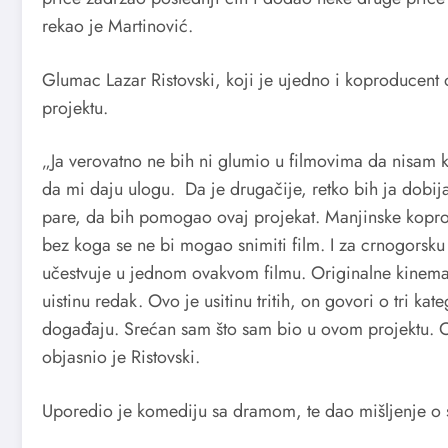
rekao je Martinović.
Glumac Lazar Ristovski, koji je ujedno i koproducent
projektu.
„Ja verovatno ne bih ni glumio u filmovima da nisam
da mi daju ulogu. Da je drugačije, retko bih ja do
pare, da bih pomogao ovaj projekat. Manjinske kopr
bez koga se ne bi mogao snimiti film. I za crnogorsku
učestvuje u jednom ovakvom filmu. Originalne kinemato
uistinu redak. Ovo je usitinu tritih, on govori o tri ka
događaju. Srećan sam što sam bio u ovom projektu. O
objasnio je Ristovski.
Uporedio je komediju sa dramom, te dao mišljenje o s