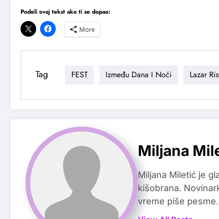
Podeli ovaj tekst ako ti se dopao:
More
Tag
FEST
Između Dana I Noći
Lazar Ris
Miljana Mil
Miljana Miletić je 
kišobrana. Novinark
vreme piše pesme.