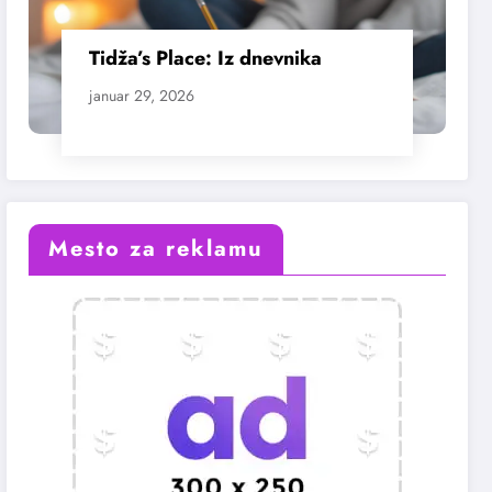
Tidža’s Place: Iz dnevnika
januar 29, 2026
Mesto za reklamu