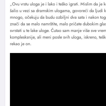
„Ovu vrstu uloga je i lako i teško igrati. Mislim da je
šalio u vezi sa dramskim ulogama, govoreći da ljudi
mnogo, očekuju da budu ozbiljni dva sata i nakon toga
znači da se malo namrštite, malo pričate dubokim gla
svrstati u te lake uloge. Ćutao sam manje više sve vre
komplesksnije, ali meni posle svih uloga, iskreno, tešk
rekao je on.