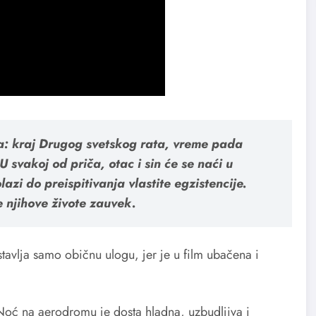
lja: kraj Drugog svetskog rata, vreme pada
 svakoj od priča, otac i sin će se naći u
zi do preispitivanja vlastite egzistencije.
 njihove živote zauvek.
tavlja samo običnu ulogu, jer je u film ubačena i
Noć na aerodromu je dosta hladna, uzbudljiva i