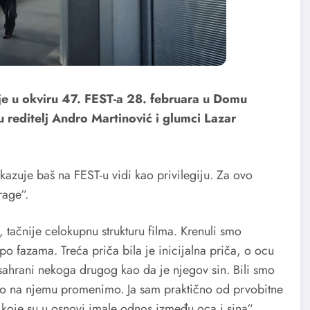
je u okviru 47. FEST-a 28. februara u Domu
u reditelj Andro Martinović i glumci Lazar
ikazuje baš na FEST-u vidi kao privilegiju. Za ovo
rage“.
tačnije celokupnu strukturu filma. Krenuli smo
po fazama. Treća priča bila je inicijalna priča, o ocu
 sahrani nekoga drugog kao da je njegov sin. Bili smo
ešto na njemu promenimo. Ja sam praktično od prvobitne
 koje su u osnovi imale odnos između oca i sina“,