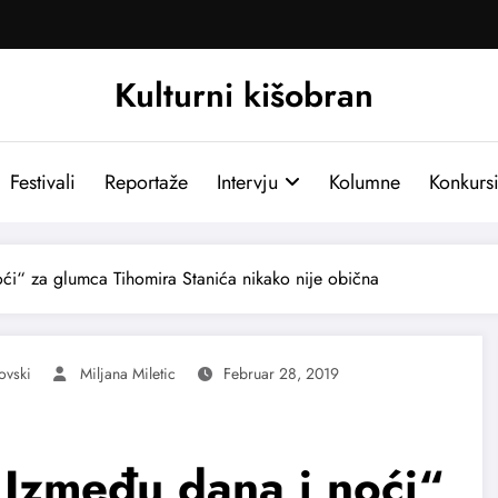
Kulturni kišobran
Festivali
Reportaže
Intervju
Kolumne
Konkurs
oći“ za glumca Tihomira Stanića nikako nije obična
ovski
Miljana Miletic
Februar 28, 2019
„Između dana i noći“