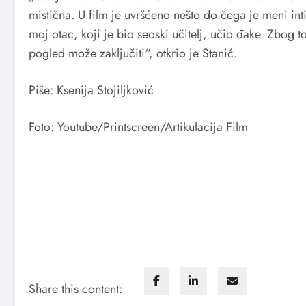
mistična. U film je uvršćeno nešto do čega je meni inti
moj otac, koji je bio seoski učitelj, učio đake. Zbog 
pogled može zaključiti“, otkrio je Stanić.
Piše: Ksenija Stojiljković
Foto: Youtube/Printscreen/Artikulacija Film
Share this content: