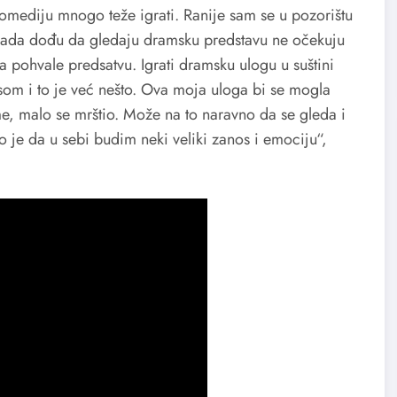
 komediju mnogo teže igrati. Ranije sam se u pozorištu
 kada dođu da gledaju dramsku predstavu ne očekuju
 pohvale predsatvu. Igrati dramsku ulogu u suštini
som i to je već nešto. Ova moja uloga bi se mogla
me, malo se mrštio. Može na to naravno da se gleda i
o je da u sebi budim neki veliki zanos i emociju“,