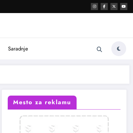
i
Saradnje
Mesto za reklamu