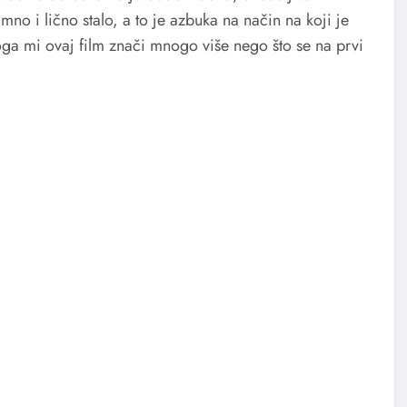
mno i lično stalo, a to je azbuka na način na koji je
toga mi ovaj film znači mnogo više nego što se na prvi