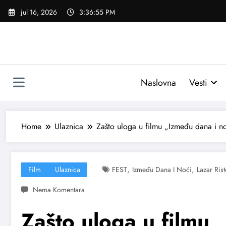
Skoči
jul 16, 2026
3:36:57 PM
na
sadržaj
Naslovna
Vesti
Home
Ulaznica
Zašto uloga u filmu „Između dana i n
,
,
Film
Ulaznica
FEST
Između Dana I Noći
Lazar Rist
Zašto uloga u filmu 