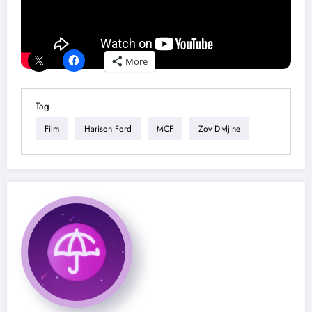
Podeli ovaj tekst ako ti se dopao:
More
Tag
Film
Harison Ford
MCF
Zov Divljine