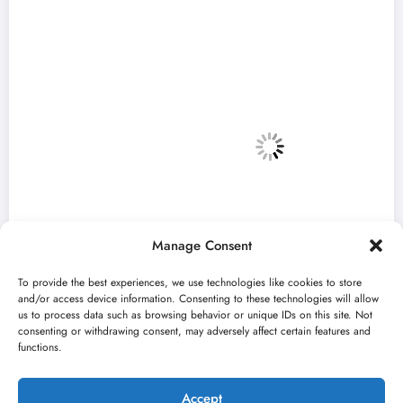
Manage Consent
To provide the best experiences, we use technologies like cookies to store
and/or access device information. Consenting to these technologies will allow
us to process data such as browsing behavior or unique IDs on this site. Not
consenting or withdrawing consent, may adversely affect certain features and
„Najveći mali festival u Vojvodini“ i ovog
functions.
avgusta u Sremskoj Mitrovici
jun 23, 2026
Kulturni kišobran
Accept