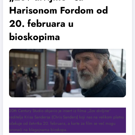
Harisonom Fordom od
20. februara u
bioskopima
20th Century Studio objavio je insert iz filma „Zov divljine“
reditelja Krisa Sandersa (Chris Sanders) koji nas na velikom platnu
očekuje od četvrtka 20. februara, a karte za film se već mogu
pronaći na blagajnama bioskopa.