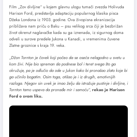
Film „Zov divljine“ u kojem glavnu ulogu tumači zvezda Holivuda
Harison Ford, predstavlja adaptaciju popularnog klasika pisca
Džeka Londona iz 1903. godine. Ova živopisna ekranizacija
približava nam priču o Baku – psu velikog srca čiji je bezbrižan
život okrenut naglavačke kada su ga iznenada, iz sigurnog doma
odveli u surove predele Jukona u Kanadi, u vremenima čuvene
Zlatne groznice s kraja 19. veka.
„
Džon Tornton je čovek koji počeo da se oseća nelagodno u svetu u
kom živi. Nije bio spreman da podnese bol i teret svega što ga
okružuje, pa je odlučio da ode u Jukon kako bi pronašao zlato koje bi
ga učinilo bogatim. Osim toga, otišao je i iz drugih, emotivnijih
razloga. Njegov sin uvek je imao želju da istražuje pustinje i divljine, i
Tornton tamo uspeva da pronađe mir i samoću
“,
rekao je Harison
Ford o svom liku.