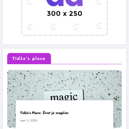
Tidža’s place
Tidža’s Place: Život je magičan
mart 5, 2026