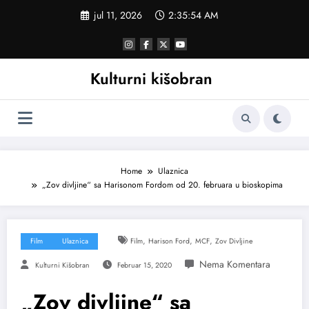
Skoči
jul 11, 2026
2:35:55 AM
na
sadržaj
Kulturni kišobran
Home
Ulaznica
„Zov divljine“ sa Harisonom Fordom od 20. februara u bioskopima
,
,
,
Film
Ulaznica
Film
Harison Ford
MCF
Zov Divljine
Kulturni Kišobran
Februar 15, 2020
„Zov divljine“ sa