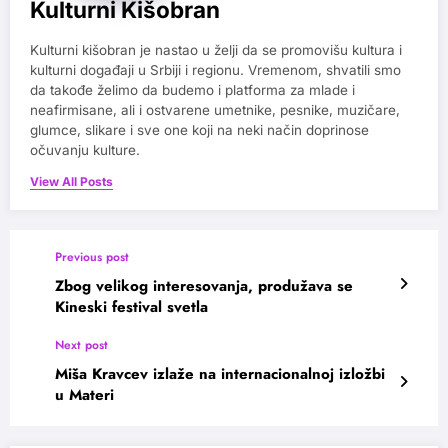
Kulturni Kišobran
Kulturni kišobran je nastao u želji da se promovišu kultura i
kulturni događaji u Srbiji i regionu. Vremenom, shvatili smo
da takođe želimo da budemo i platforma za mlade i
neafirmisane, ali i ostvarene umetnike, pesnike, muzičare,
glumce, slikare i sve one koji na neki način doprinose
očuvanju kulture.
View All Posts
Previous post
Zbog velikog interesovanja, produžava se
Kineski festival svetla
Next post
Miša Kravcev izlaže na internacionalnoj izložbi
u Materi