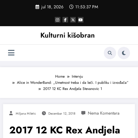
Skoči
jul 18, 2026
11:53:37 PM
na
sadržaj
Kulturni kišobran
Home
Intervju
Alice in WonderBand: „Umetnost treba i da leči. I publiku i izvođača“
2017 12 KC Rex Andjela Stevanovic 1
Miljana Miletic
Decembar 12, 2018
2017 12 KC Rex Andjela