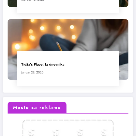
Tidža’s Place: Iz dnevnika
januar 29, 2026
Mesto za reklamu