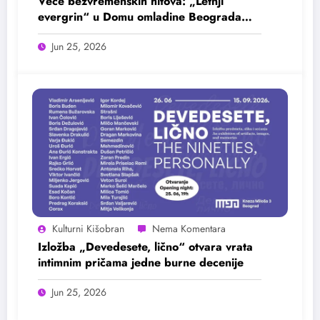
Veče bezvremenskih hitova: „Letnji
evergrin“ u Domu omladine Beograda
25. juna
Jun 25, 2026
Kulturni Kišobran
Izložba „Devedesete, lično“ otvara vrata
intimnim pričama jedne burne decenije
Jun 25, 2026