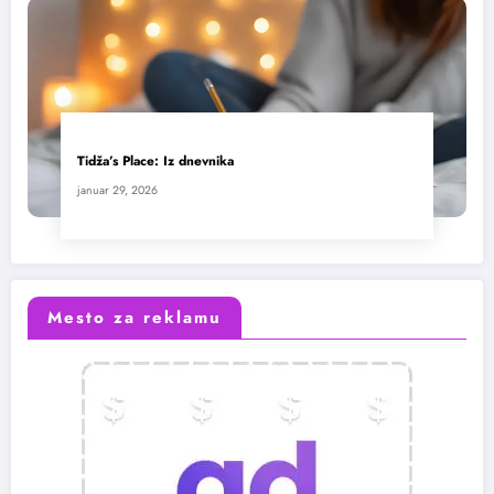
Tidža’s Place: Iz dnevnika
januar 29, 2026
Mesto za reklamu