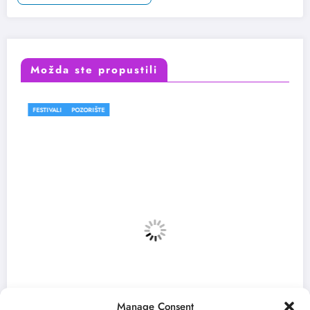
Možda ste propustili
ORIŠTE
FESTIVALI
Manage Consent