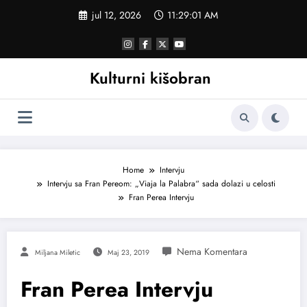
Skoči
jul 12, 2026
11:29:02 AM
na
sadržaj
Kulturni kišobran
Home
Intervju
Intervju sa Fran Pereom: „Viaja la Palabra“ sada dolazi u celosti
Fran Perea Intervju
Miljana Miletic
Maj 23, 2019
Fran Perea Intervju