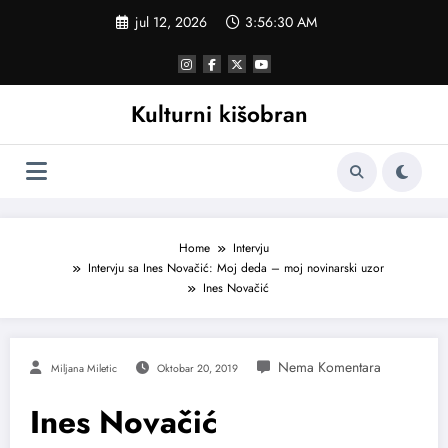
Skoči
jul 12, 2026
3:56:30 AM
na
sadržaj
Kulturni kišobran
Home
Intervju
Intervju sa Ines Novačić: Moj deda – moj novinarski uzor
Ines Novačić
Miljana Miletic
Oktobar 20, 2019
Ines Novačić