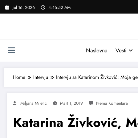
Skoči
jul 16, 2026
4:46:53 AM
na
sadržaj
Naslovna
Vesti
Home
Intervju
Intervju sa Katarinom Živković: Moja gene
Miljana Miletic
Mart 1, 2019
Katarina Živković, M