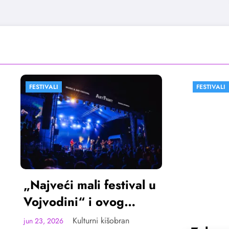
FESTIVALI
VESTI
ći mali festival u
ini“ i ovog
ta u Sremskoj
Kulturni kišobran
6