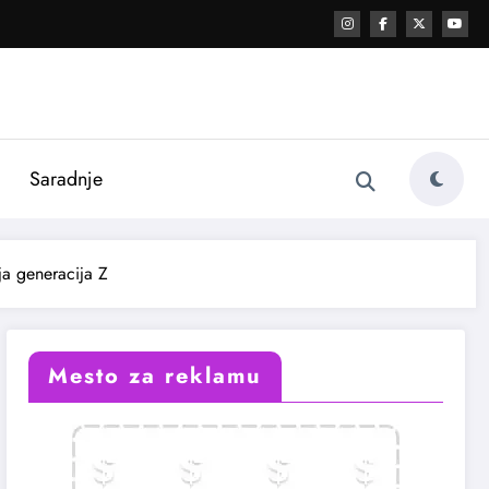
i
Saradnje
ja generacija Z
Mesto za reklamu