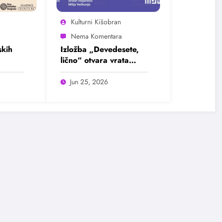
Kulturni Kišobran
kih
Izložba „Devedesete,
lično“ otvara vrata
u
intimnim pričama jedne
ada
burne decenije
Jun 25, 2026