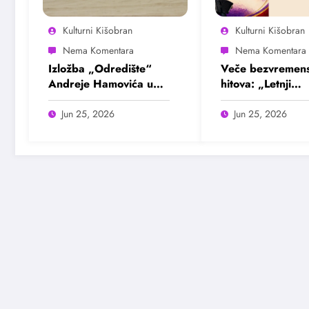
Kulturni Kišobran
Kulturni Kišobran
Izložba „Odredište“
Veče bezvremens
Andreje Hamovića u
hitova: „Letnji
Bioskopu Balkan
evergrin“ u Dom
omladine Beogr
Jun 25, 2026
Jun 25, 2026
25. juna