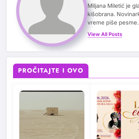
Miljana Miletić je 
kišobrana. Novinark
vreme piše pesme.
View All Posts
PROČITAJTE I OVO