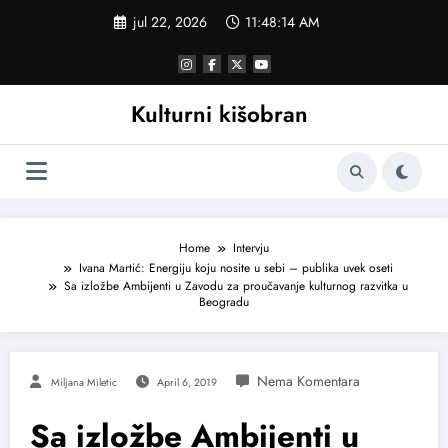
Skoči
jul 22, 2026
11:48:14 AM
na
sadržaj
Kulturni kišobran
Home
Intervju
Ivana Martić: Energiju koju nosite u sebi – publika uvek oseti
Sa izložbe Ambijenti u Zavodu za proučavanje kulturnog razvitka u
Beogradu
Miljana Miletic
April 6, 2019
Sa izložbe Ambijenti u