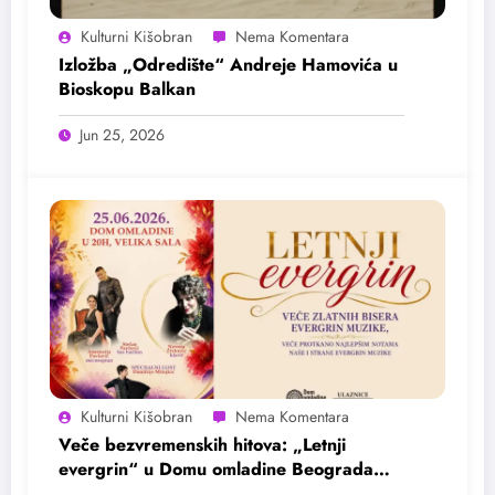
Kulturni Kišobran
Izložba „Odredište“ Andreje Hamovića u
Bioskopu Balkan
Jun 25, 2026
Kulturni Kišobran
Veče bezvremenskih hitova: „Letnji
evergrin“ u Domu omladine Beograda
25. juna