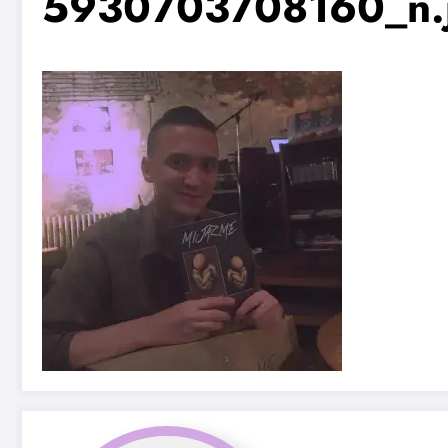
5930703708160_n.