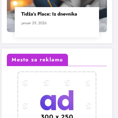
Tidža’s Place: Iz dnevnika
januar 29, 2026
Mesto za reklamu