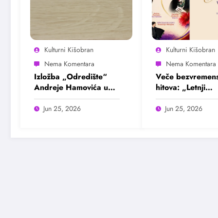
Kulturni Kišobran
Kulturni Kišobran
Izložba „Odredište“
Veče bezvremens
Andreje Hamovića u
hitova: „Letnji
Bioskopu Balkan
evergrin“ u Dom
omladine Beogr
Jun 25, 2026
Jun 25, 2026
25. juna