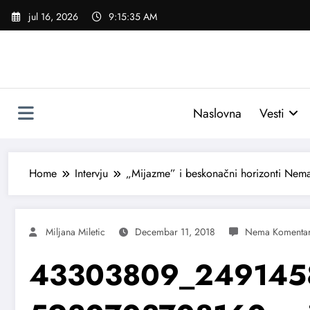
Skoči
jul 16, 2026
9:15:36 AM
na
sadržaj
Naslovna
Vesti
Home
Intervju
„Mijazme” i beskonačni horizonti Nema
Miljana Miletic
Decembar 11, 2018
43303809_249145