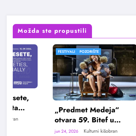
Možda ste propustili
FESTIVALI
POZORIŠTE
FESTIVALI
„Predmet Medeja“
„Najve
otvara 59. Bitef u
Vojvod
septembru
avgus
Kulturni kišobran
jun 24, 2026
jun 23, 202