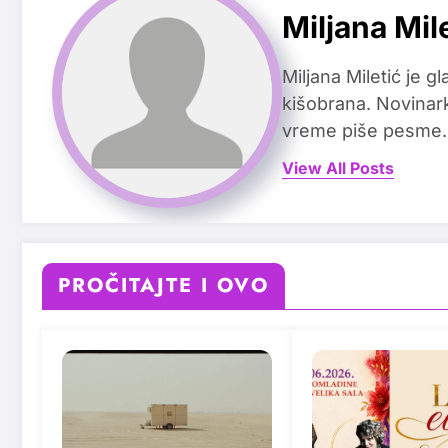
Miljana Mil
Miljana Miletić je 
kišobrana. Novinark
vreme piše pesme.
View All Posts
PROČITAJTE I OVO