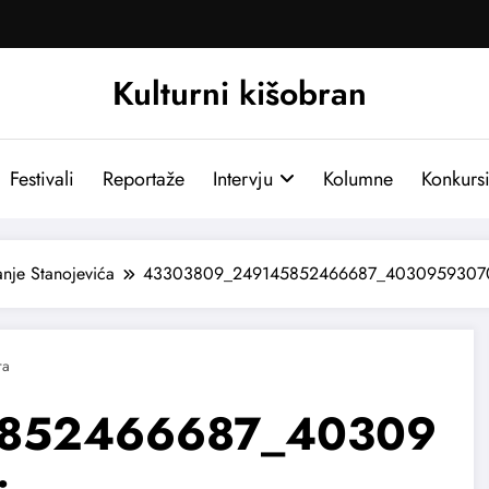
Kulturni kišobran
Festivali
Reportaže
Intervju
Kolumne
Konkurs
nje Stanojevića
43303809_249145852466687_40309593070
852466687_40309