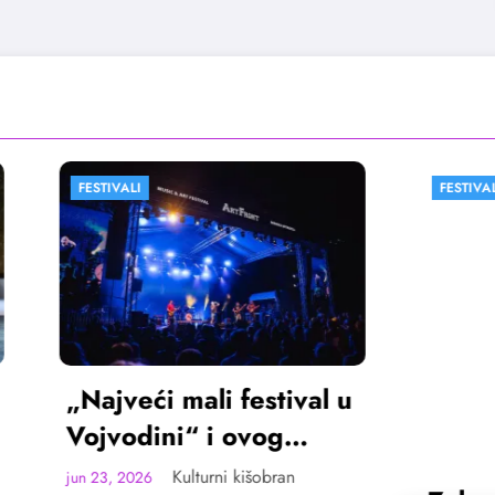
FESTIVALI
VESTI
ći mali festival u
ini“ i ovog
ta u Sremskoj
Kulturni kišobran
6