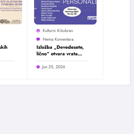
Kulturni Kišobran
kih
Izložba „Devedesete,
lično“ otvara vrata
u
intimnim pričama jedne
ada
burne decenije
Jun 25, 2026