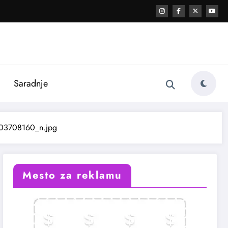
i
Saradnje
3708160_n.jpg
Mesto za reklamu