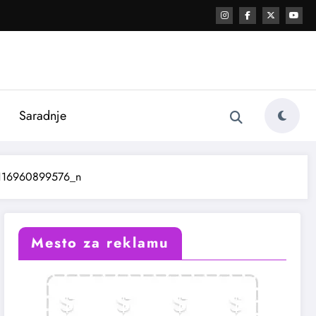
i
Saradnje
116960899576_n
Mesto za reklamu