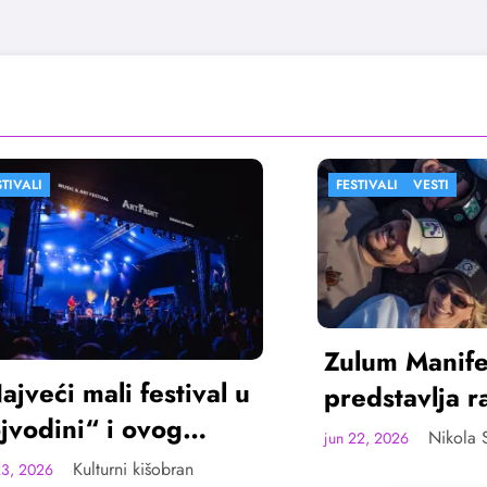
FESTIVALI
VESTI
Zulum Manifest
ći mali festival u
predstavlja rado
ini“ i ovog
deset finalista u
Nikola Spasić
jun 22, 2026
a u Sremskoj
Madlenianumu
Kulturni kišobran
6