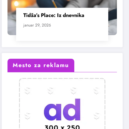
Tidža’s Place: Iz dnevnika
januar 29, 2026
Mesto za reklamu