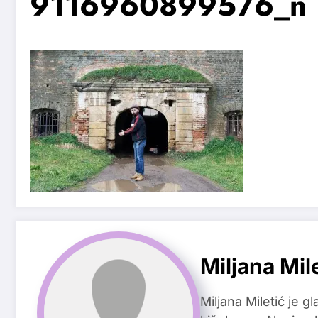
9116960899576_n
Miljana Mil
Miljana Miletić je 