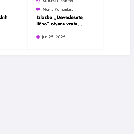
Kulturni Kišobran
kih
Izložba „Devedesete,
lično“ otvara vrata
u
intimnim pričama jedne
ada
burne decenije
Jun 25, 2026