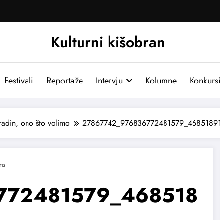
Kulturni kišobran
Festivali
Reportaže
Intervju
Kolumne
Konkurs
adin, ono što volimo
27867742_976836772481579_4685189
772481579_468518