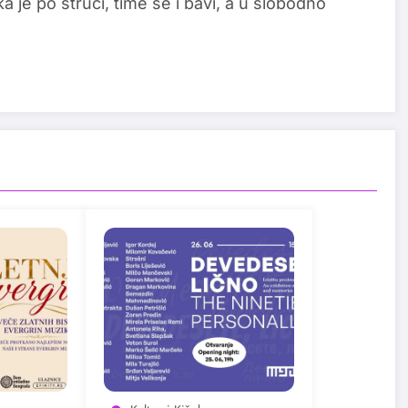
a je po struci, time se i bavi, a u slobodno