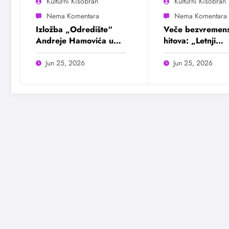
Kulturni Kišobran
Kulturni Kišobran
Izložba „Odredište“
Veče bezvremens
Andreje Hamovića u
hitova: „Letnji
Bioskopu Balkan
evergrin“ u Dom
omladine Beogr
Jun 25, 2026
Jun 25, 2026
25. juna