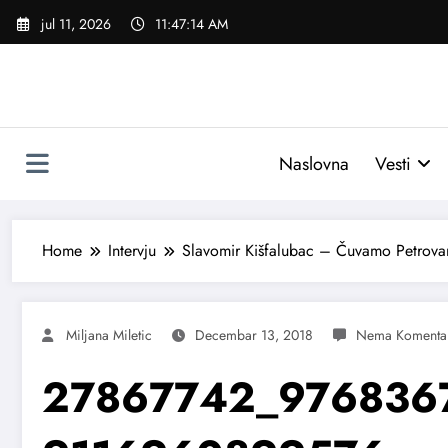
Skoči
jul 11, 2026
11:47:14 AM
na
sadržaj
Naslovna
Vesti
Home
Intervju
Slavomir Kišfalubac – Čuvamo Petrovar
Miljana Miletic
Decembar 13, 2018
27867742_976836