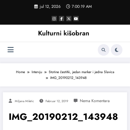
Skoči
jul 12, 2026
7:00:20 AM
na
sadržaj
Kulturni kišobran
Home
Intervju
Stotine čestitki, jedan marker i jedna Slavica
IMG_20190212_143948
Miljana Miletic
Februar 12, 2019
IMG_20190212_143948