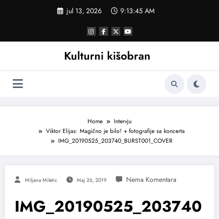
Skoči
jul 13, 2026
9:13:46 AM
na
sadržaj
Kulturni kišobran
Home
Intervju
Viktor Elijas: Magično je bilo! + fotografije sa koncerta
IMG_20190525_203740_BURST001_COVER
Miljana Miletic
Maj 26, 2019
IMG_20190525_203740