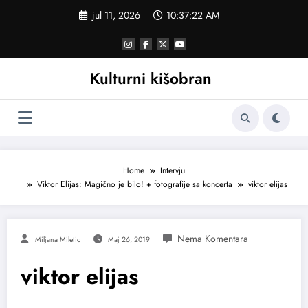
Skoči
jul 11, 2026
10:37:23 AM
na
sadržaj
Kulturni kišobran
Home
Intervju
Viktor Elijas: Magično je bilo! + fotografije sa koncerta
viktor elijas
Miljana Miletic
Maj 26, 2019
viktor elijas