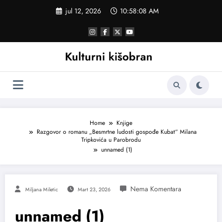
Skoči
jul 12, 2026
10:58:09 AM
na
sadržaj
Kulturni kišobran
Home
Knjige
Razgovor o romanu „Besmrtne ludosti gospođe Kubat“ Milana
Tripkovića u Parobrodu
unnamed (1)
Miljana Miletic
Mart 23, 2026
unnamed (1)