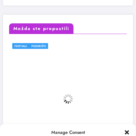
Možda ste propustili
OZORIŠTE
FESTIVALI
Manage Consent