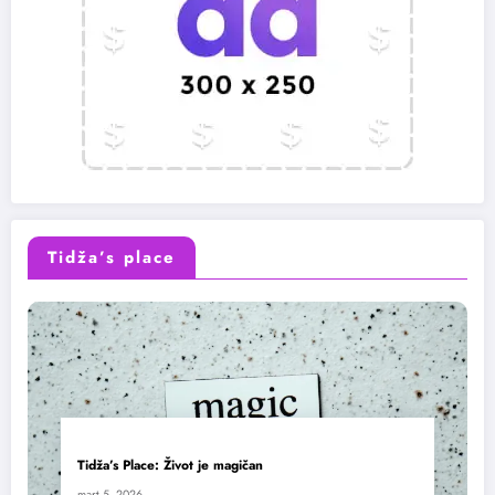
Tidža’s place
Tidža’s Place: Život je magičan
mart 5, 2026