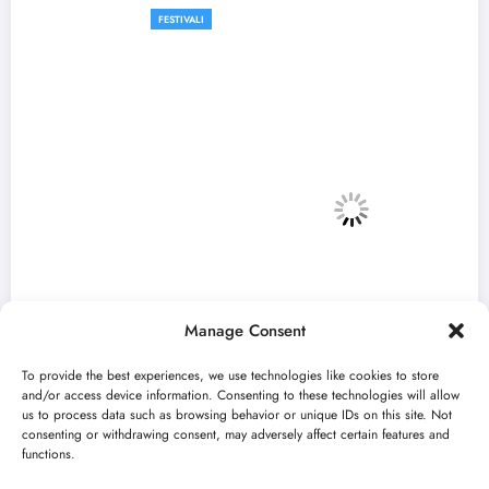
FESTIVALI
Manage Consent
To provide the best experiences, we use technologies like cookies to store
and/or access device information. Consenting to these technologies will allow
us to process data such as browsing behavior or unique IDs on this site. Not
consenting or withdrawing consent, may adversely affect certain features and
„Najveći mali festival u Vojvodini“ i ovog
functions.
avgusta u Sremskoj Mitrovici