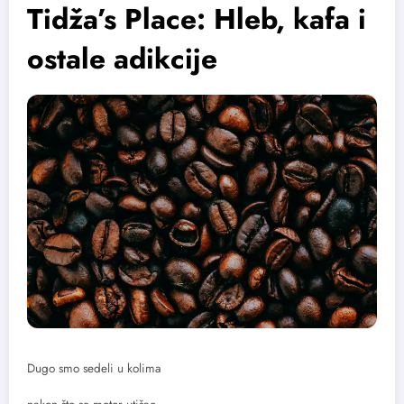
Tidža’s Place: Hleb, kafa i
ostale adikcije
Dugo smo sedeli u kolima