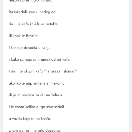
nakon što se motor utišao.
Raspredali smo u nedogled
da li je kafa iz Afrike potekla
ili ipak iz Brazila.
I kako je dospela u Italiju
i kako su napravili umetnost od kafe.
I da li je ok piti kafu “na prazan stomak”
ukoliko je napravljena s mlekom,
ili je to prečica za čir na želucu.
Ne znam koliko dugo smo sedeli
u vozilu koje se ne kreće,
znam da mi nije bilo dosadno.