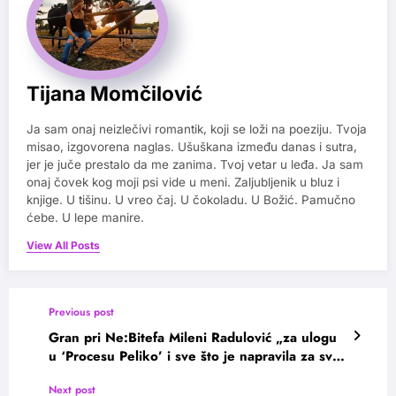
Tijana Momčilović
Ja sam onaj neizlečivi romantik, koji se loži na poeziju. Tvoja
misao, izgovorena naglas. Ušuškana između danas i sutra,
jer je juče prestalo da me zanima. Tvoj vetar u leđa. Ja sam
onaj čovek kog moji psi vide u meni. Zaljubljenik u bluz i
knjige. U tišinu. U vreo čaj. U čokoladu. U Božić. Pamučno
ćebe. U lepe manire.
View All Posts
Previous post
Gran pri Ne:Bitefa Mileni Radulović „za ulogu
u ‘Procesu Peliko’ i sve što je napravila za sve
žene u regionu”
Next post