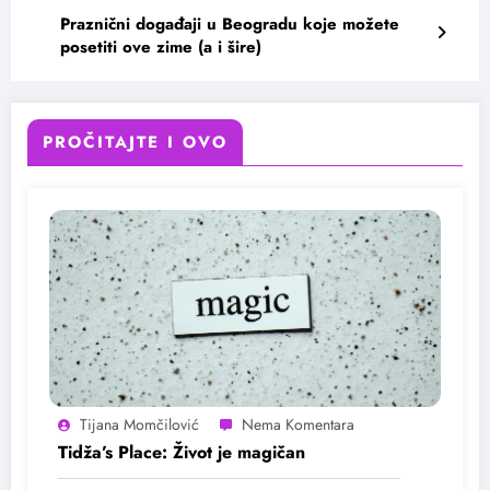
Praznični događaji u Beogradu koje možete
posetiti ove zime (a i šire)
PROČITAJTE I OVO
Tijana Momčilović
Tidža’s Place: Život je magičan