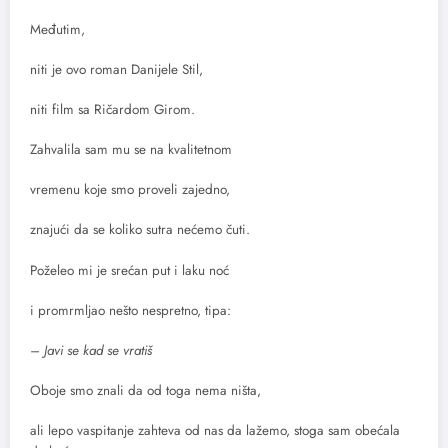
Međutim,
niti je ovo roman Danijele Stil,
niti film sa Ričardom Girom.
Zahvalila sam mu se na kvalitetnom
vremenu koje smo proveli zajedno,
znajući da se koliko sutra nećemo čuti.
Poželeo mi je srećan put i laku noć
i promrmljao nešto nespretno, tipa:
– Javi se kad se vratiš
Oboje smo znali da od toga nema ništa,
ali lepo vaspitanje zahteva od nas da lažemo, stoga sam obećala