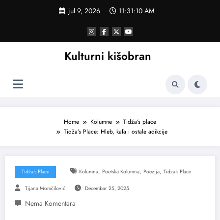
Skoči
jul 9, 2026
11:31:11 AM
na
sadržaj
Kulturni kišobran
Home
Kolumne
Tidža's place
Tidža’s Place: Hleb, kafa i ostale adikcije
,
,
,
Tidža's Place
Kolumna
Poetska Kolumna
Poezija
Tidza's Place
Tijana Momčilović
Decembar 25, 2025