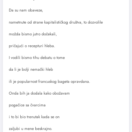
Da su nam obaveze,
nametnute od strane kapitalističkog društva, to dozvolile
možda bismo jutro dočekali,
pričajući o recepturi hleba.
I vodili bismo tihu debatu o tome
da li je bolji nemački hleb
ili je popularnost francuskog bageta opravdana.
Onda bih ja dodala kako obožavam
pogačice sa čvarcima
i to bi bio trenutak kada se on
zaljubi u mene beskrajno.