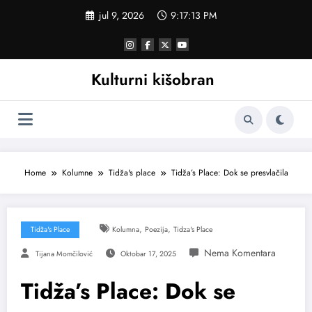
Skoči
jul 9, 2026
9:17:14 PM
na
sadržaj
Kulturni kišobran
Home
Kolumne
Tidža's place
Tidža’s Place: Dok se presvlačila
,
,
Tidža's Place
Kolumna
Poezija
Tidza's Place
Tijana Momčilović
Oktobar 17, 2025
Tidža’s Place: Dok se