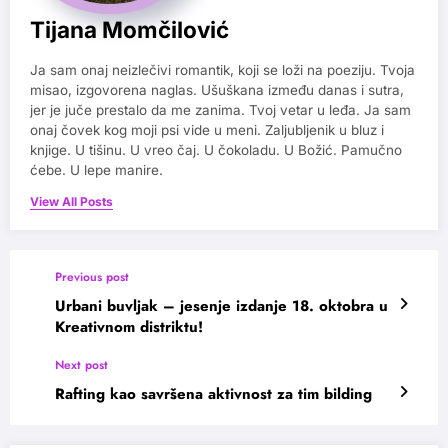
Tijana Momčilović
Ja sam onaj neizlečivi romantik, koji se loži na poeziju. Tvoja
misao, izgovorena naglas. Ušuškana između danas i sutra,
jer je juče prestalo da me zanima. Tvoj vetar u leđa. Ja sam
onaj čovek kog moji psi vide u meni. Zaljubljenik u bluz i
knjige. U tišinu. U vreo čaj. U čokoladu. U Božić. Pamučno
ćebe. U lepe manire.
View All Posts
Previous post
Urbani buvljak – jesenje izdanje 18. oktobra u
Kreativnom distriktu!
Next post
Rafting kao savršena aktivnost za tim bilding