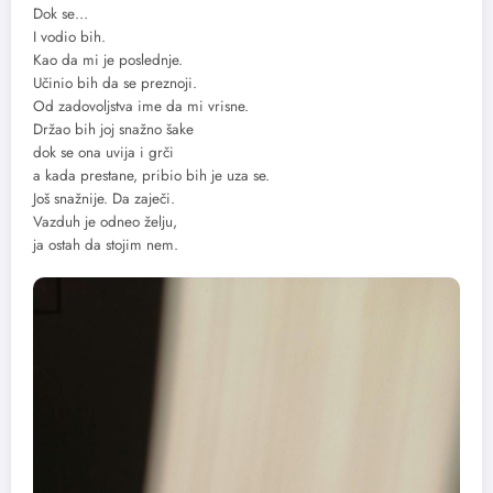
Dok se…
I vodio bih.
Kao da mi je poslednje.
Učinio bih da se preznoji.
Od zadovoljstva ime da mi vrisne.
Držao bih joj snažno šake
dok se ona uvija i grči
a kada prestane, pribio bih je uza se.
Još snažnije. Da zaječi.
Vazduh je odneo želju,
ja ostah da stojim nem.