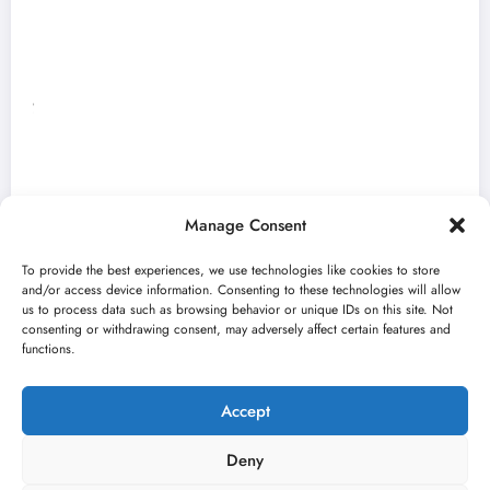
Manage Consent
To provide the best experiences, we use technologies like cookies to store
and/or access device information. Consenting to these technologies will allow
us to process data such as browsing behavior or unique IDs on this site. Not
consenting or withdrawing consent, may adversely affect certain features and
„Najveći mali festival u Vojvodini“ i ovog
functions.
avgusta u Sremskoj Mitrovici
jun 23, 2026
Kulturni kišobran
Accept
Deny