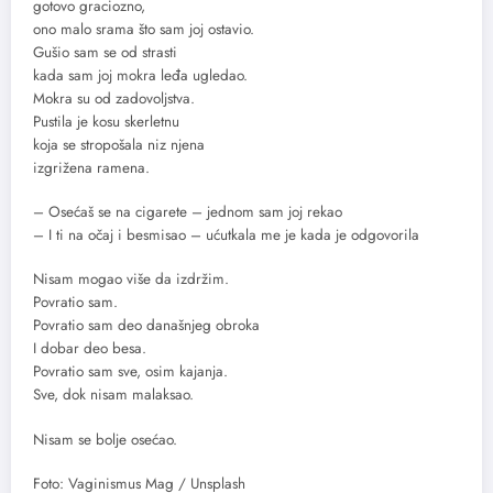
gotovo graciozno,
ono malo srama što sam joj ostavio.
Gušio sam se od strasti
kada sam joj mokra leđa ugledao.
Mokra su od zadovoljstva.
Pustila je kosu skerletnu
koja se stropošala niz njena
izgrižena ramena.
– Osećaš se na cigarete – jednom sam joj rekao
– I ti na očaj i besmisao – ućutkala me je kada je odgovorila
Nisam mogao više da izdržim.
Povratio sam.
Povratio sam deo današnjeg obroka
I dobar deo besa.
Povratio sam sve, osim kajanja.
Sve, dok nisam malaksao.
Nisam se bolje osećao.
Foto: Vaginismus Mag / Unsplash