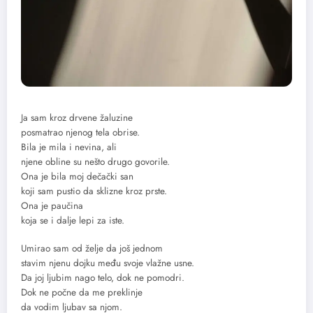
Ja sam kroz drvene žaluzine
posmatrao njenog tela obrise.
Bila je mila i nevina, ali
njene obline su nešto drugo govorile.
Ona je bila moj dečački san
koji sam pustio da sklizne kroz prste.
Ona je paučina
koja se i dalje lepi za iste.
Umirao sam od želje da još jednom
stavim njenu dojku među svoje vlažne usne.
Da joj ljubim nago telo, dok ne pomodri.
Dok ne počne da me preklinje
da vodim ljubav sa njom.