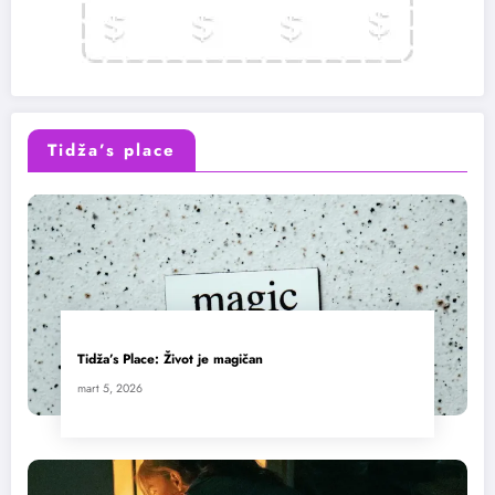
Tidža’s place
Tidža’s Place: Život je magičan
mart 5, 2026