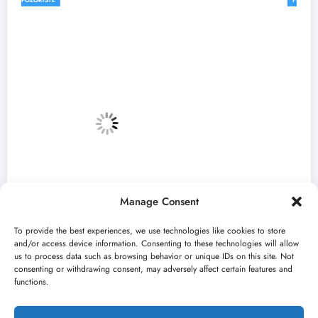
Manage Consent
To provide the best experiences, we use technologies like cookies to store
and/or access device information. Consenting to these technologies will allow
us to process data such as browsing behavior or unique IDs on this site. Not
consenting or withdrawing consent, may adversely affect certain features and
„Najveći mali festival u Vojvodini“ i ovog
functions.
avgusta u Sremskoj Mitrovici
jun 23, 2026
Kulturni kišobran