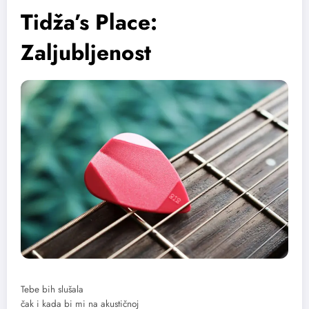
Tidža’s Place:
Zaljubljenost
Tebe bih slušala
čak i kada bi mi na akustičnoj