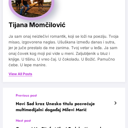
Tijana Momčilović
Ja sam onaj neizlečivi romantik, koji se loži na poeziju. Tvoja
misao, izgovorena naglas. Ušuškana između danas i sutra,
jer je juče prestalo da me zanima. Tvoj vetar u leđa. Ja sam
onaj čovek kog moji psi vide u meni. Zaljubljenik u bluz i
knjige. U tišinu. U vreo čaj. U čokoladu. U Božić. Pamučno
ćebe. U lepe manire.
View All Posts
Previous post
Novi Sad kroz Unesko titulu posvećuje
multimedijalni događaj Milevi Marić
Next post