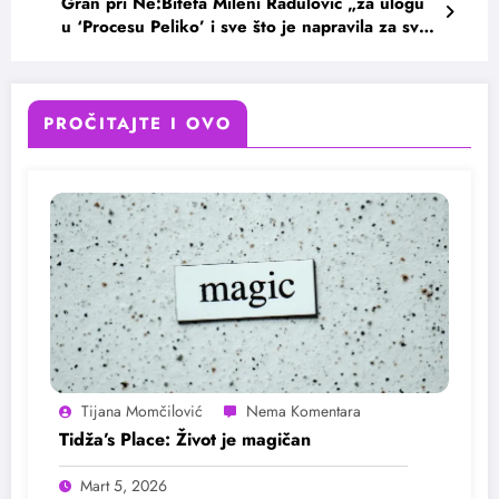
Gran pri Ne:Bitefa Mileni Radulović „za ulogu
u ‘Procesu Peliko’ i sve što je napravila za sve
žene u regionu”
PROČITAJTE I OVO
Tijana Momčilović
Tidža’s Place: Život je magičan
Mart 5, 2026