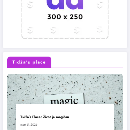
Tidža’s place
Tidža’s Place: Život je magičan
mart 5, 2026