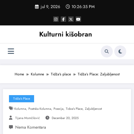
Skoči
jul 9, 2026
10:26:35 PM
na
sadržaj
Kulturni kišobran
Home
Kolumne
Tidža's place
Tidža’s Place: Zaljubljenost
Tidža's Place
,
,
,
,
Kolumna
Poetska Kolumna
Poezija
Tidza's Place
Zaljubljenost
Tijana Momčilović
Decembar 20, 2025