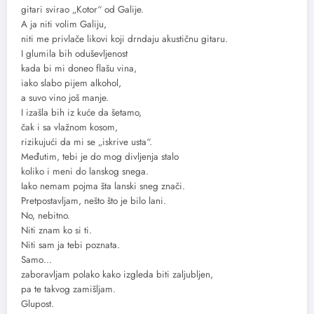
gitari svirao „Kotor“ od Galije.
A ja niti volim Galiju,
niti me privlače likovi koji drndaju akustičnu gitaru.
I glumila bih oduševljenost
kada bi mi doneo flašu vina,
iako slabo pijem alkohol,
a suvo vino još manje.
I izašla bih iz kuće da šetamo,
čak i sa vlažnom kosom,
rizikujući da mi se „iskrive usta“.
Međutim, tebi je do mog divljenja stalo
koliko i meni do lanskog snega.
Iako nemam pojma šta lanski sneg znači.
Pretpostavljam, nešto što je bilo lani.
No, nebitno.
Niti znam ko si ti.
Niti sam ja tebi poznata.
Samo…
zaboravljam polako kako izgleda biti zaljubljen,
pa te takvog zamišljam.
Glupost.