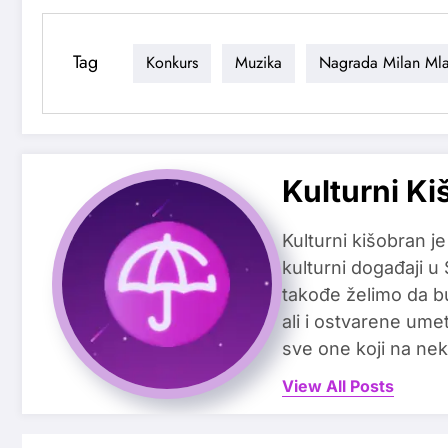
Tag
Konkurs
Muzika
Nagrada Milan Ml
Kulturni Ki
Kulturni kišobran je
kulturni događaji u
takođe želimo da b
ali i ostvarene ume
sve one koji na nek
View All Posts