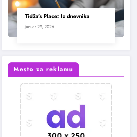
Tidža’s Place: Iz dnevnika
januar 29, 2026
Mesto za reklamu