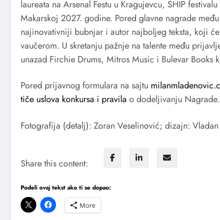
laureata na Arsenal Festu u Kragujevcu, SHIP festivalu
Makarskoj 2027. godine. Pored glavne nagrade među fin
najinovativniji bubnjar i autor najboljeg teksta, koj
vaučerom. U skretanju pažnje na talente među prijavl
unazad Firchie Drums, Mitros Music i Bulevar Books kn
Pored prijavnog formulara na sajtu
milanmladenovic.
tiče uslova konkursa i pravila
o dodeljivanju Nagrade.
Fotografija (detalj): Zoran Veselinović; dizajn: Vlada
Share this content:
Podeli ovaj tekst ako ti se dopao:
More