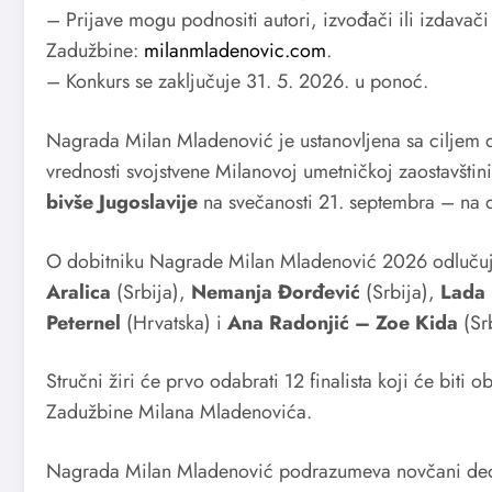
– Prijave mogu podnositi autori, izvođači ili izdavači
Zadužbine:
milanmladenovic.com
.
– Konkurs se zaključuje 31. 5. 2026. u ponoć.
Nagrada Milan Mladenović je ustanovljena sa ciljem d
vrednosti svоjstvene Milanovoj umetničkoj zaostavštin
bivše Jugoslavije
na svečanosti 21. septembra – na 
O dobitniku Nagrade Milan Mladenović 2026 odlučuje 
Aralica
(Srbija),
Nemanja Đorđević
(Srbija),
Lada 
Peternel
(Hrvatska) i
Ana Radonjić – Zoe Kida
(Sr
Stručni žiri će prvo odabrati 12 finalista koji će biti o
Zadužbine Milana Mladenovića.
Nagrada Milan Mladenović podrazumeva novčani deo u