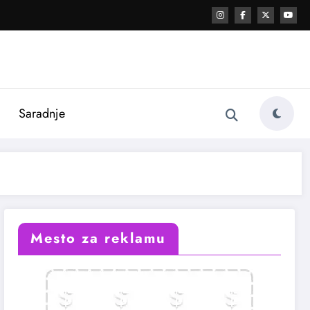
i
Saradnje
Mesto za reklamu