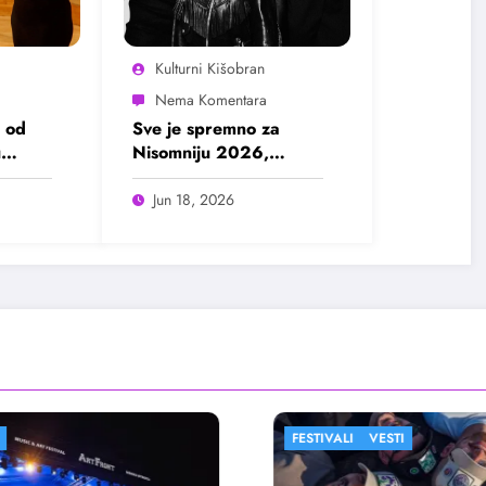
Kulturni Kišobran
 od
Sve je spremno za
u
Nisomniju 2026,
pogledajte program
Jun 18, 2026
FESTIVALI
VESTI
FESTIVALI
FILM