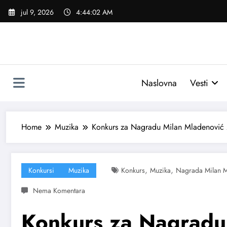
Skoči
jul 9, 2026
4:44:03 AM
na
sadržaj
Naslovna
Vesti
Home
Muzika
Konkurs za Nagradu Milan Mladenović
,
,
Konkursi
Muzika
Konkurs
Muzika
Nagrada Milan M
Konkurs za Nagradu