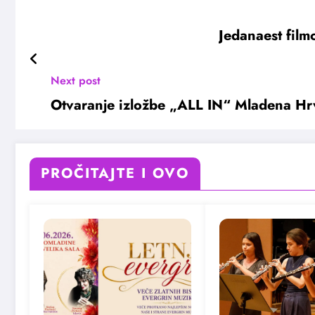
Jedanaest fil
Next post
Otvaranje izložbe „ALL IN“ Mladena Hrv
PROČITAJTE I OVO