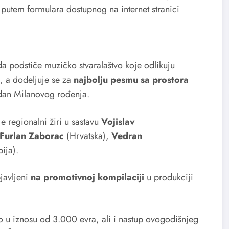
 putem formulara dostupnog na internet stranici
a podstiče muzičko stvaralaštvo koje odlikuju
i, a dodeljuje se za
najbolju pesmu sa prostora
dan Milanovog rođenja.
regionalni žiri u sastavu
Vojislav
Furlan Zaborac
(Hrvatska),
Vedran
bija).
bjavljeni
na promotivnoj kompilaciji
u produkciji
 iznosu od 3.000 evra, ali i nastup ovogodišnjeg