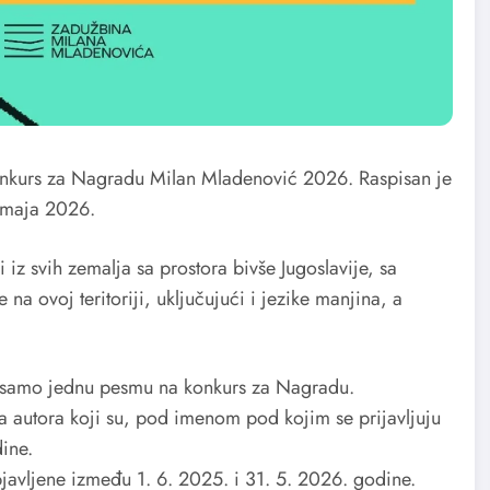
konkurs za Nagradu Milan Mladenović 2026. Raspisan je
. maja 2026.
iz svih zemalja sa prostora bivše Jugoslavije, sa
na ovoj teritoriji, uključujući i jezike manjina, a
ti samo jednu pesmu na konkurs za Nagradu.
a autora koji su, pod imenom pod kojim se prijavljuju
ine.
avljene između 1. 6. 2025. i 31. 5. 2026. godine.