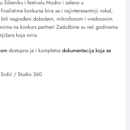
 u Šibeniku i festivalu Modro i zeleno u
alistima konkursa bira se i najinteresantniji vokal,
i će biti nagrađeni dobošem, mikrofonom i vrednosnim
jenima na konkurs partneri Zadužbine su već godinama
jižara koja svira.
com
dostupna je i kompletna
dokumentacija koja se
n Srdić / Studio 360