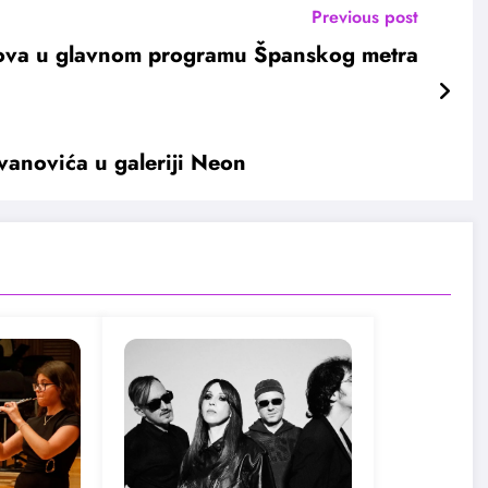
Previous post
mova u glavnom programu Španskog metra
anovića u galeriji Neon