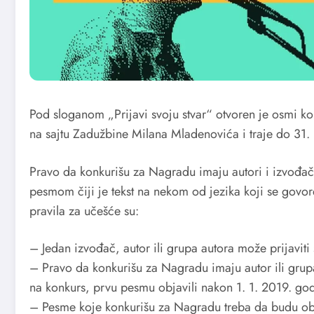
Pod sloganom „Prijavi svoju stvar“ otvoren je osmi 
na sajtu Zadužbine Milana Mladenovića i traje do 31
Pravo da konkurišu za Nagradu imaju autori i izvođači 
pesmom čiji je tekst na nekom od jezika koji se govore 
pravila za učešće su:
– Jedan izvođač, autor ili grupa autora može prijavi
– Pravo da konkurišu za Nagradu imaju autor ili grup
na konkurs, prvu pesmu objavili nakon 1. 1. 2019. god
– Pesme koje konkurišu za Nagradu treba da budu obj