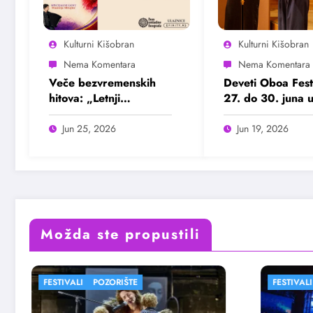
Kulturni Kišobran
Kulturni Kišobran
Veče bezvremenskih
Deveti Oboa Fest
hitova: „Letnji
27. do 30. juna 
evergrin“ u Domu
Beogradu
omladine Beograda
Jun 25, 2026
Jun 19, 2026
25. juna
Možda ste propustili
FESTIVALI