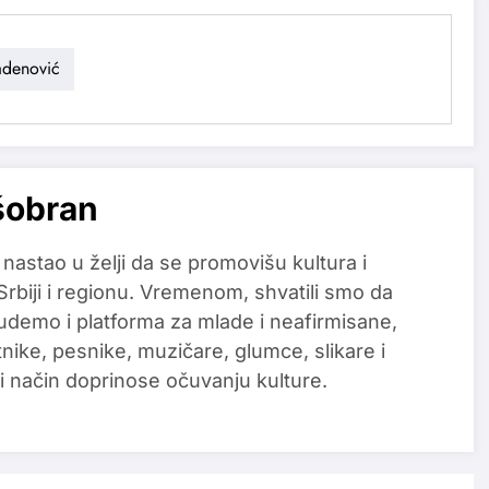
adenović
šobran
 nastao u želji da se promovišu kultura i
 Srbiji i regionu. Vremenom, shvatili smo da
udemo i platforma za mlade i neafirmisane,
tnike, pesnike, muzičare, glumce, slikare i
i način doprinose očuvanju kulture.