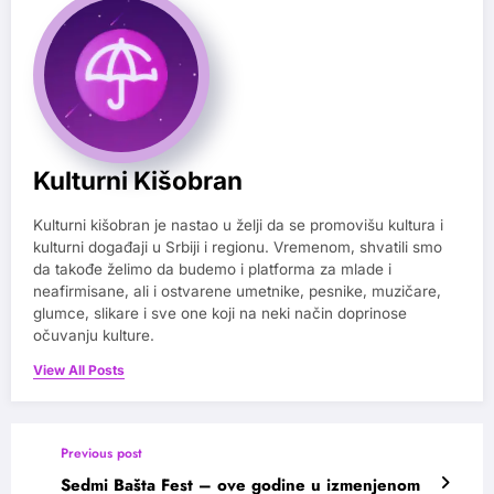
Kulturni Kišobran
Kulturni kišobran je nastao u želji da se promovišu kultura i
kulturni događaji u Srbiji i regionu. Vremenom, shvatili smo
da takođe želimo da budemo i platforma za mlade i
neafirmisane, ali i ostvarene umetnike, pesnike, muzičare,
glumce, slikare i sve one koji na neki način doprinose
očuvanju kulture.
View All Posts
Previous post
Sedmi Bašta Fest – ove godine u izmenjenom