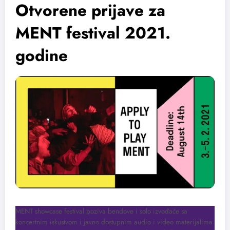
Otvorene prijave za
MENT festival 2021.
godine
MENT showcase festival poziva bendove i solo izvođače sa
koncertnim iskustvom i javno dostupnim audio i video materijalima