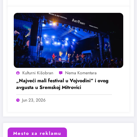
Kulturni Kišobran
„Najveći mali festival u Vojvodini“ i ovog
avgusta u Sremskoj Mitrovici
Jun 23, 2026
Mesto za reklamu