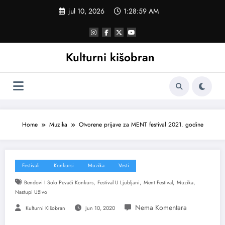
Skoči
jul 10, 2026
1:29:00 AM
na
sadržaj
Kulturni kišobran
Home
Muzika
Otvorene prijave za MENT festival 2021. godine
Festivali
Konkursi
Muzika
Vesti
,
,
,
,
Bendovi I Solo Pevači Konkurs
Festival U Ljubljani
Ment Festival
Muzika
Nastupi Uživo
Kulturni Kišobran
Jun 10, 2020