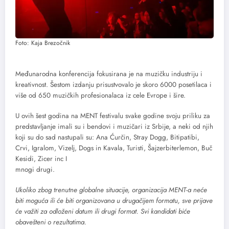
Foto: Kaja Brezočnik
Međunarodna konferencija fokusirana je na muzičku industriju i
kreativnost. Šestom izdanju prisustvovalo je skoro 6000 posetilaca i
više od 650 muzičkih profesionalaca iz cele Evrope i šire.
U ovih šest godina na MENT festivalu svake godine svoju priliku za
predstavljanje imali su i bendovi i muzičari iz Srbije, a neki od njih
koji su do sad nastupali su: Ana Ćurčin, Stray Dogg, Bitipatibi,
Crvi, Igralom, Vizelj, Dogs in Kavala, Turisti, Šajzerbiterlemon, Buč
Kesidi, Zicer inc I
mnogi drugi.
Ukoliko zbog trenutne globalne situacije, organizacija MENT-a neće
biti moguća ili će biti organizovana u drugačijem formatu, sve prijave
će važiti za odloženi datum ili drugi format. Svi kandidati biće
obavešteni o rezultatima.