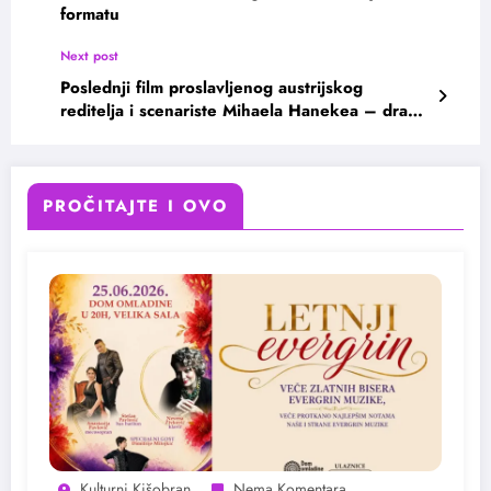
formatu
Next post
Poslednji film proslavljenog austrijskog
reditelja i scenariste Mihaela Hanekea – drama
„Hepiend“ na platformi MOJ OFF
PROČITAJTE I OVO
Kulturni Kišobran