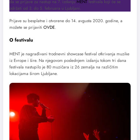
da se prijave za nastup na 7. izdanju
MENT
festivala koji će se
održati od 3. do 5. februara u Ljubljani.
Prijave su besplatne i otvorene do 14. avgusta 2020. godine, a
možete se prijaviti
OVDE
.
O festivalu
MENT je nagrađivani trodnevni showcase festival otkrivanja muzike
iz Evrope i šire. Na njegovom poslednjem izdanju tokom tri dana
festivala nastupilo je 80 muzičara iz 26 zemalja na različitim
lokacijama širom Ljubljane.