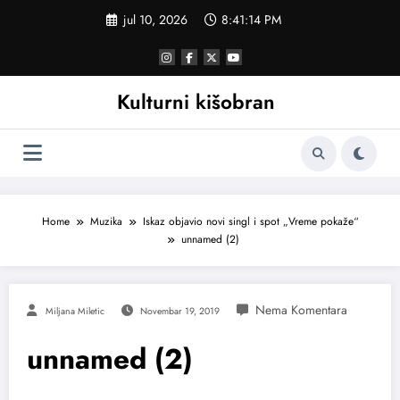
Skoči
jul 10, 2026
8:41:15 PM
na
sadržaj
Kulturni kišobran
Home
Muzika
Iskaz objavio novi singl i spot „Vreme pokaže“
unnamed (2)
Miljana Miletic
Novembar 19, 2019
unnamed (2)