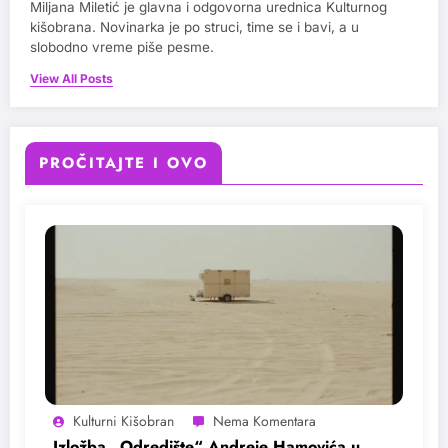
Miljana Miletić je glavna i odgovorna urednica Kulturnog
kišobrana. Novinarka je po struci, time se i bavi, a u
slobodno vreme piše pesme.
View All Posts
PROČITAJTE I OVO
Kulturni Kišobran
Izložba „Odredište“ Andreje Hamovića u