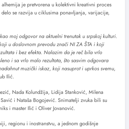
alhemija je pretvorena u kolektivni kreativni proces
delo se razvija u ciklusima ponavljanja, varijacije,
o moj odgovor na aktuelni trenutak u srpskoj kulturi.
koji u doslovnom prevodu znači NI ZA ŠTA i koji
zultata i bez efekta. Nalazim da je reč bila vrlo
no i sa vrlo malo rezultata, što sasvim odgovara
 nadahnut muzički iskaz, koji nasuprot i uprkos svemu,
b Ilić.
ezić, Nada Kolundžija, Lidija Stanković, Milena
Savić i Nataša Bogojević. Snimatelji zvuka bili su
ks i master Ilić i Oliver Jovanović.
i, regionu i inostranstvu, a jednom godišnje