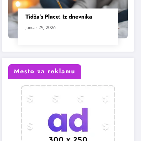
Tidža’s Place: Iz dnevnika
januar 29, 2026
Mesto za reklamu