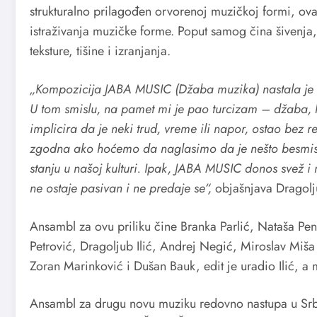
strukturalno prilagođen orvorenoj muzičkoj formi, ova 
istraživanja muzičke forme. Poput samog čina šivenja, 
teksture, tišine i izranjanja.
„Kompozicija JABA MUSIC (Džaba muzika) nastala je ka
U tom smislu, na pamet mi je pao turcizam – džaba, 
implicira da je neki trud, vreme ili napor, ostao bez re
zgodna ako hoćemo da naglasimo da je nešto besmisle
stanju u našoj kulturi. Ipak, JABA MUSIC donos svež i
ne ostaje pasivan i ne predaje se“,
objašnjava Dragolju
Ansambl za ovu priliku čine Branka Parlić, Nataša Pen
Petrović, Dragoljub Ilić, Andrej Negić, Miroslav Miša 
Zoran Marinković i Dušan Bauk, edit je uradio Ilić, a mi
Ansambl za drugu novu muziku redovno nastupa u Srbij