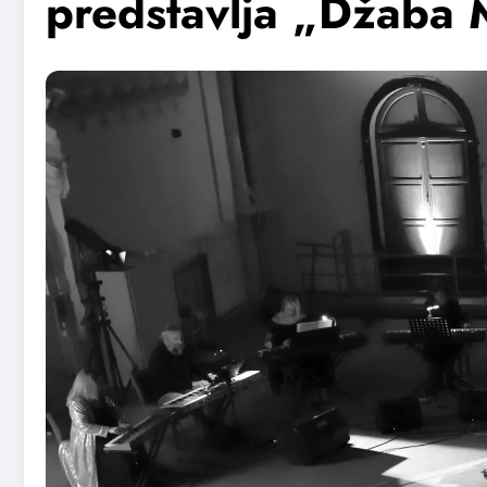
predstavlja „Džaba 