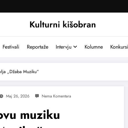
Kulturni kišobran
Festivali
Reportaže
Intervju
Kolumne
Konkurs
vlja „Džaba Muziku“
Maj 26, 2026
ovu muziku