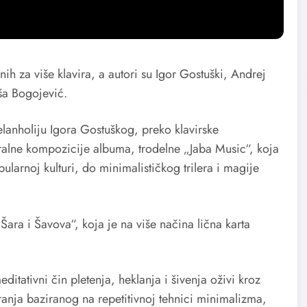
h za više klavira, a autori su Igor Gostuški, Andrej
aša Bogojević.
elanholiju Igora Gostuškog, preko klavirske
tralne kompozicije albuma, trodelne „Jaba Music“, koja
pularnoj kulturi, do minimalističkog trilera i magije
ara i Šavova“, koja je na više načina lična karta
tativni čin pletenja, heklanja i šivenja oživi kroz
anja baziranog na repetitivnoj tehnici minimalizma,