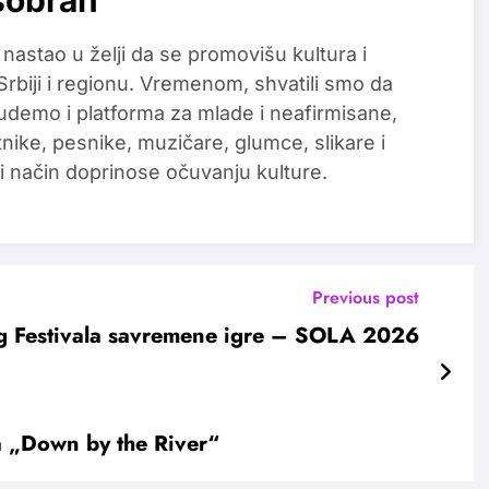
šobran
 nastao u želji da se promovišu kultura i
 Srbiji i regionu. Vremenom, shvatili smo da
udemo i platforma za mlade i neafirmisane,
tnike, pesnike, muzičare, glumce, slikare i
i način doprinose očuvanju kulture.
Previous post
g Festivala savremene igre – SOLA 2026
a „Down by the River“