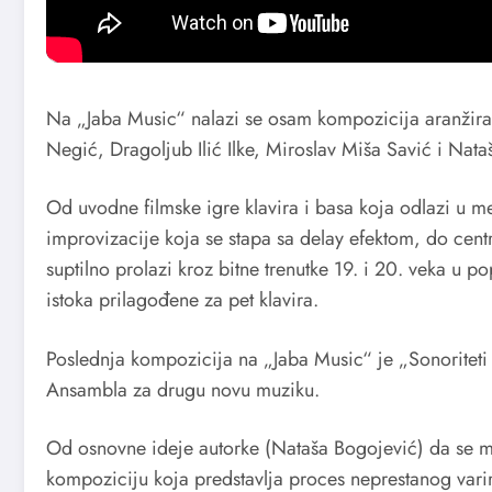
Na „Jaba Music“ nalazi se osam kompozicija aranžirani
Negić, Dragoljub Ilić Ilke, Miroslav Miša Savić i Nat
Od uvodne filmske igre klavira i basa koja odlazi u m
improvizacije koja se stapa sa delay efektom, do cen
suptilno prolazi kroz bitne trenutke 19. i 20. veka u po
istoka prilagođene za pet klavira.
Poslednja kompozicija na „Jaba Music“ je „Sonoriteti Š
Ansambla za drugu novu muziku.
Od osnovne ideje autorke (Nataša Bogojević) da se medi
kompoziciju koja predstavlja proces neprestanog varir