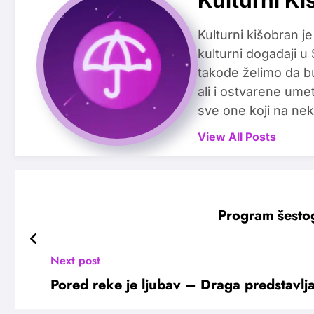
Kulturni Ki
Kulturni kišobran je
kulturni događaji u
takođe želimo da b
ali i ostvarene ume
sve one koji na nek
View All Posts
Program šesto
Next post
Pored reke je ljubav – Draga predstavlj