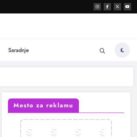
i
Saradnje
Mesto za reklamu