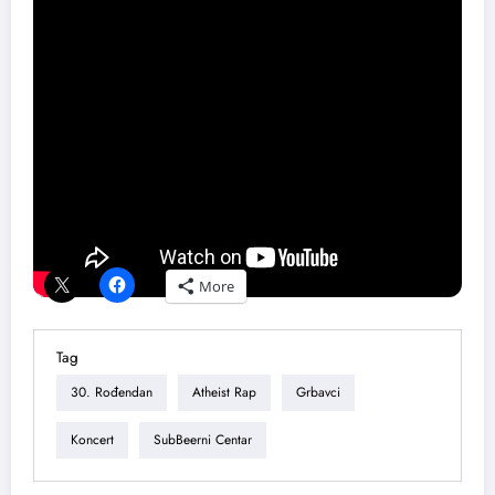
Vision prodajnim mestima, kao i u kafeu ,,Šikarica“, Skadarska 22.
Cena na ulazu u SubBeerni Centar na veče koncerta biće 1.200
dinara.
Foto: Mikica Andrejić
Share this content:
Podeli ovaj tekst ako ti se dopao:
More
Tag
30. Rođendan
Atheist Rap
Grbavci
Koncert
SubBeerni Centar