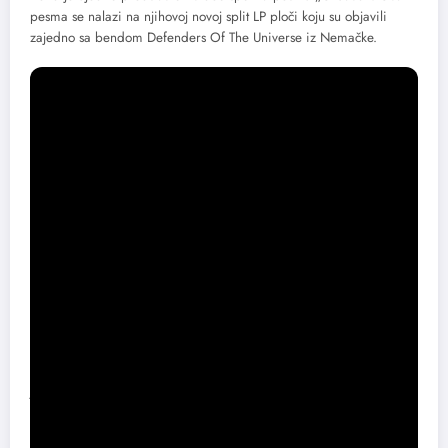
pesma se nalazi na njihovoj novoj split LP ploči koju su objavili
zajedno sa bendom Defenders Of The Universe iz Nemačke.
Video spot je snimljen u „Firchie Think Tank Studio“ u Novom
Sadu. Produkciju spota potpisuje “Illegal Production”. Pesma
opisuje jednu vrlo rasprostranjenu karakternu (nikako fizičku)
osobinu u našem društvu. Pesma je, takođe i svojevrstni omaž
jednom od najvećih pank bendova svih vremena “The Ramones”.
Ulaznice po ceni od 1.000 dinara dostupne su na svim Ticket