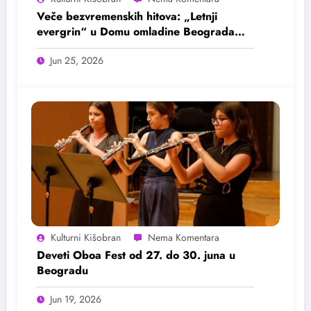
Veče bezvremenskih hitova: „Letnji
evergrin“ u Domu omladine Beograda
25. juna
Jun 25, 2026
Kulturni Kišobran
Deveti Oboa Fest od 27. do 30. juna u
Beogradu
Jun 19, 2026