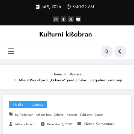
Skoči
jul 9, 2026
8:40:23 AM
na
sadržaj
Kulturni kišobran
Home
Ulaznica
Atheist Rap objavili „Grbavce“ pred proslavu 30 godina postojanja
Muzika
Ulaznica
,
,
,
,
30. Rođendan
Atheist Rap
Grbavci
Koncert
SubBeerni Centar
Miljana Miletic
Decembar 2, 2019