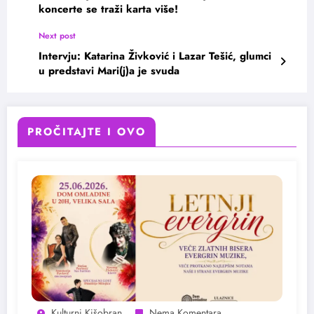
koncerte se traži karta više!
Next post
Intervju: Katarina Živković i Lazar Tešić, glumci
u predstavi Mari(j)a je svuda
PROČITAJTE I OVO
Kulturni Kišobran