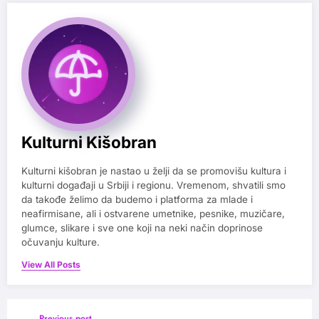
Kulturni Kišobran
Kulturni kišobran je nastao u želji da se promovišu kultura i
kulturni događaji u Srbiji i regionu. Vremenom, shvatili smo
da takođe želimo da budemo i platforma za mlade i
neafirmisane, ali i ostvarene umetnike, pesnike, muzičare,
glumce, slikare i sve one koji na neki način doprinose
očuvanju kulture.
View All Posts
Previous post