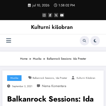
Skoči
jul 10, 2026
1:58:03 PM
na
sadržaj
Kulturni kišobran
Home
Muzika
Balkanrock Sessions: Ida Prester
,
Muzika
Balkanrock Sessions
Ida Prester
Kulturni Kišobran
Septembar 3, 2021
Balkanrock Sessions: Ida