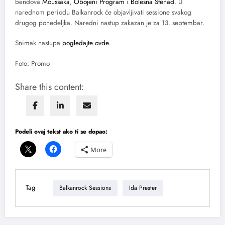
bendova
Moussaka
,
Obojeni Program
i
Bolesna Štenad
. U
narednom periodu Balkanrock će objavljivati sessione svakog
drugog ponedeljka. Naredni nastup zakazan je za 13. septembar.
Snimak nastupa
pogledajte ovde
.
Foto: Promo
Share this content:
Podeli ovaj tekst ako ti se dopao:
More
Tag
Balkanrock Sessions
Ida Prester