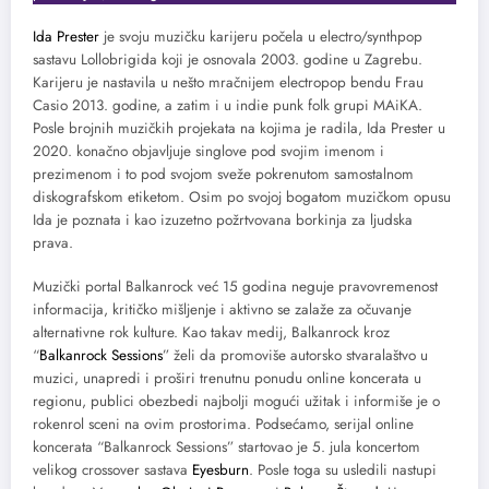
Ida Prester
je svoju muzičku karijeru počela u electro/synthpop
sastavu Lollobrigida koji je osnovala 2003. godine u Zagrebu.
Karijeru je nastavila u nešto mračnijem electropop bendu Frau
Casio 2013. godine, a zatim i u indie punk folk grupi MAiKA.
Posle brojnih muzičkih projekata na kojima je radila, Ida Prester u
2020. konačno objavljuje singlove pod svojim imenom i
prezimenom i to pod svojom sveže pokrenutom samostalnom
diskografskom etiketom. Osim po svojoj bogatom muzičkom opusu
Ida je poznata i kao izuzetno požrtvovana borkinja za ljudska
prava.
Muzički portal Balkanrock već 15 godina neguje pravovremenost
informacija, kritičko mišljenje i aktivno se zalaže za očuvanje
alternativne rok kulture. Kao takav medij, Balkanrock kroz
“
Balkanrock Sessions
” želi da promoviše autorsko stvaralaštvo u
muzici, unapredi i proširi trenutnu ponudu online koncerata u
regionu, publici obezbedi najbolji mogući užitak i informiše je o
rokenrol sceni na ovim prostorima. Podsećamo, serijal online
koncerata “Balkanrock Sessions” startovao je 5. jula koncertom
velikog crossover sastava
Eyesburn
. Posle toga su usledili nastupi