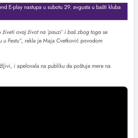
end E-play nastupa u subotu 29. avgusta u bašti kluba
iveti ovaj život na ‘pauzi’ i baš zbog toga se
 u Festu“
, rekla je Maja Cvetković povodom
ivi, i apelovala na publiku da poštuje mere na