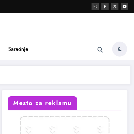
i
Saradnje
Mesto za reklamu