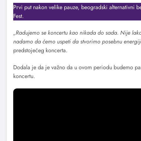
Prvi put nakon velike pauze, beogradski alternativni b
Fest.
„Radujemo se koncertu kao nikada do sada. Nije lako ž
nadamo da ćemo uspeti da stvorimo posebnu energiju
predstojećeg koncerta.
Dodala je da je važno da u ovom periodu budemo pažlj
koncertu.