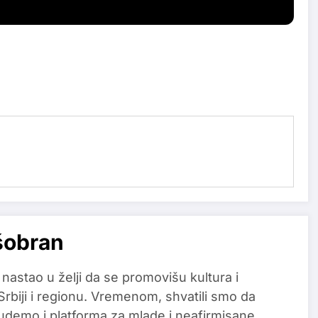
šobran
 nastao u želji da se promovišu kultura i
 Srbiji i regionu. Vremenom, shvatili smo da
udemo i platforma za mlade i neafirmisane,