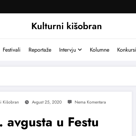
Kulturni kišobran
Festivali
Reportaže
Intervju
Kolumne
Konkurs
ni Kišobran
Avgust 25, 2020
. avgusta u Festu