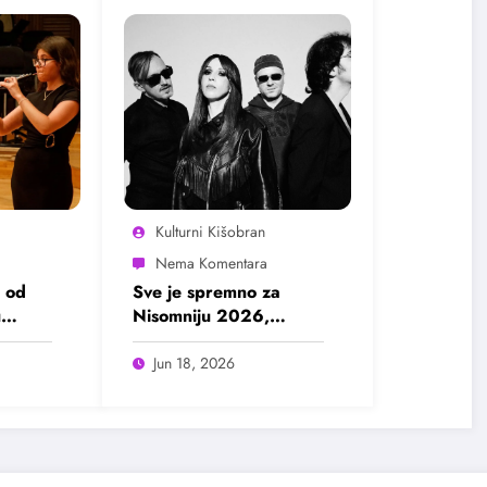
Kulturni Kišobran
 od
Sve je spremno za
u
Nisomniju 2026,
pogledajte program
Jun 18, 2026