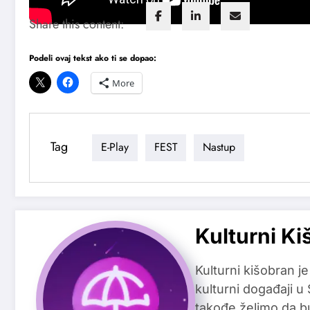
Share this content:
Podeli ovaj tekst ako ti se dopao:
More
Tag
E-Play
FEST
Nastup
Kulturni Ki
Kulturni kišobran je
kulturni događaji u
takođe želimo da b