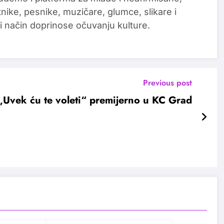
tnike, pesnike, muzičare, glumce, slikare i
i način doprinose očuvanju kulture.
Previous post
„Uvek ću te voleti“ premijerno u KC Grad