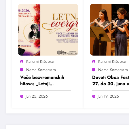
Kulturni Kišobran
Kulturni Kišobran
Veče bezvremenskih
Deveti Oboa Fest
hitova: „Letnji
27. do 30. juna 
evergrin“ u Domu
Beogradu
omladine Beograda
Jun 25, 2026
Jun 19, 2026
25. juna