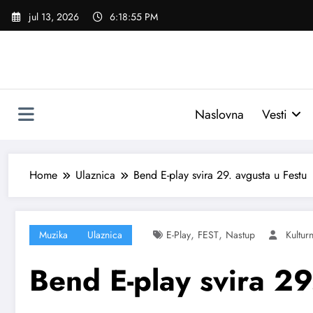
Skoči
jul 13, 2026
6:18:56 PM
na
sadržaj
Naslovna
Vesti
Home
Ulaznica
Bend E-play svira 29. avgusta u Festu
,
,
Muzika
Ulaznica
E-Play
FEST
Nastup
Kultur
Bend E-play svira 29