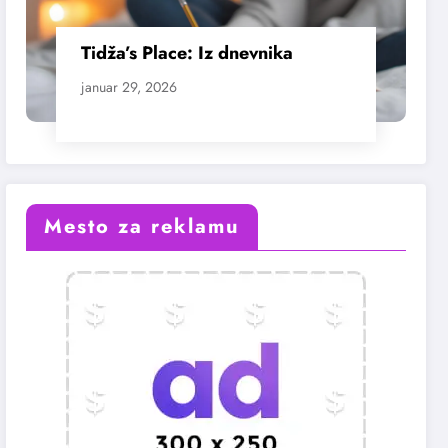
Tidža’s Place: Iz dnevnika
januar 29, 2026
Mesto za reklamu