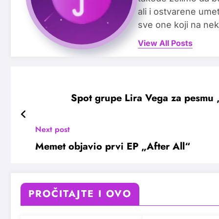
ali i ostvarene ume
sve one koji na nek
View All Posts
Spot grupe Lira Vega za pesmu 
Next post
Memet objavio prvi EP „After All“
PROČITAJTE I OVO