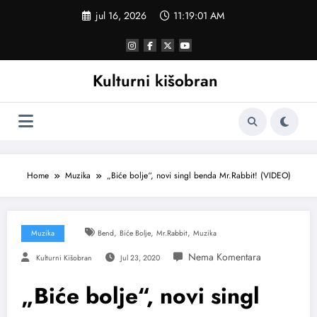
Skoči
jul 16, 2026
11:19:02 AM
na
sadržaj
Kulturni kišobran
Home
Muzika
„Biće bolje“, novi singl benda Mr.Rabbit! (VIDEO)
,
,
,
Muzika
Bend
Biće Bolje
Mr.rabbit
Muzika
Kulturni Kišobran
Jul 23, 2020
„Biće bolje“, novi singl