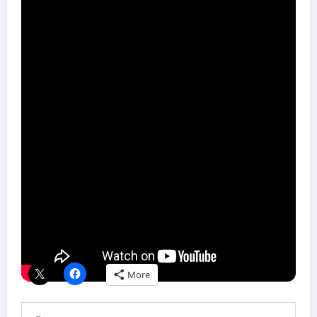
snimaka koje smo mi ili naši drugari napravili tokom raznih
putovanja. Na taj način smo našoj publici želeli i vizuelno da
prikažemo ona mesta, gde su naši ljudi silom prilika dospeli, te da
pokušamo da iskažemo nadu, da će jednog dana ovakvi kolaži biti
samo jedan fin spomenar sa letovanja, a ne životna priča“
, završava
Danilović.
Novi singl benda Mr.Rabbit objavila je izdavačka kuća Kontra, a
isti je dostupan na svim digitalnim platformama.
Foto: Promo
Share this content:
Podeli ovaj tekst ako ti se dopao:
More