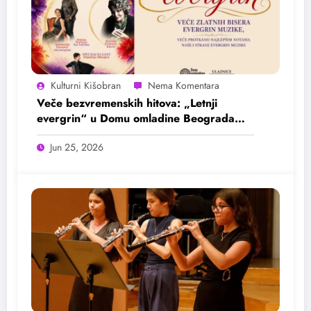
Kulturni Kišobran
Veče bezvremenskih hitova: „Letnji
evergrin“ u Domu omladine Beograda
25. juna
Jun 25, 2026