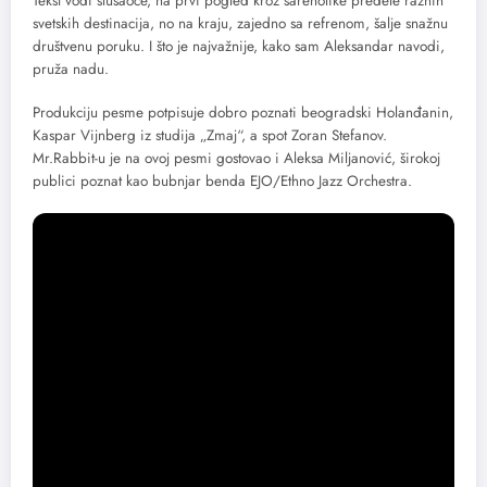
Tekst vodi slušaoce, na prvi pogled kroz šarenolike predele raznih
svetskih destinacija, no na kraju, zajedno sa refrenom, šalje snažnu
društvenu poruku. I što je najvažnije, kako sam Aleksandar navodi,
pruža nadu.
Produkciju pesme potpisuje dobro poznati beogradski Holanđanin,
Kaspar Vijnberg iz studija „Zmaj“, a spot Zoran Stefanov.
Mr.Rabbit-u je na ovoj pesmi gostovao i Aleksa Miljanović, širokoj
publici poznat kao bubnjar benda EJO/Ethno Jazz Orchestra.
„Spot je zapravo kolaž raznih snimaka iz našeg života negde tamo, te