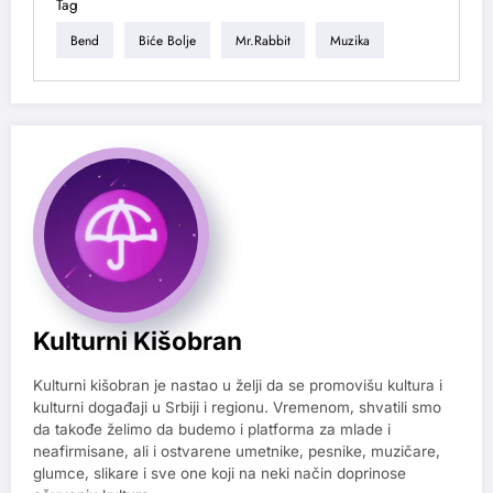
Tag
Bend
Biće Bolje
Mr.rabbit
Muzika
Kulturni Kišobran
Kulturni kišobran je nastao u želji da se promovišu kultura i
kulturni događaji u Srbiji i regionu. Vremenom, shvatili smo
da takođe želimo da budemo i platforma za mlade i
neafirmisane, ali i ostvarene umetnike, pesnike, muzičare,
glumce, slikare i sve one koji na neki način doprinose