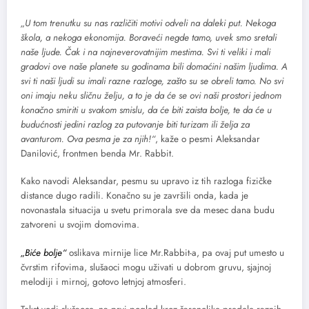
„U tom trenutku su nas različiti motivi odveli na daleki put. Nekoga
škola, a nekoga ekonomija. Boraveći negde tamo, uvek smo sretali
naše ljude. Čak i na najneverovatnijim mestima. Svi ti veliki i mali
gradovi ove naše planete su godinama bili domaćini našim ljudima. A
svi ti naši ljudi su imali razne razloge, zašto su se obreli tamo. No svi
oni imaju neku sličnu želju, a to je da će se ovi naši prostori jednom
konačno smiriti u svakom smislu, da će biti zaista bolje, te da će u
budućnosti jedini razlog za putovanje biti turizam ili želja za
avanturom. Ova pesma je za njih!“
, kaže o pesmi Aleksandar
Danilović, frontmen benda Mr. Rabbit.
Kako navodi Aleksandar, pesmu su upravo iz tih razloga fizičke
distance dugo radili. Konačno su je završili onda, kada je
novonastala situacija u svetu primorala sve da mesec dana budu
zatvoreni u svojim domovima.
„Biće bolje“
oslikava mirnije lice Mr.Rabbit-a, pa ovaj put umesto u
čvrstim rifovima, slušaoci mogu uživati u dobrom gruvu, sjajnoj
melodiji i mirnoj, gotovo letnjoj atmosferi.