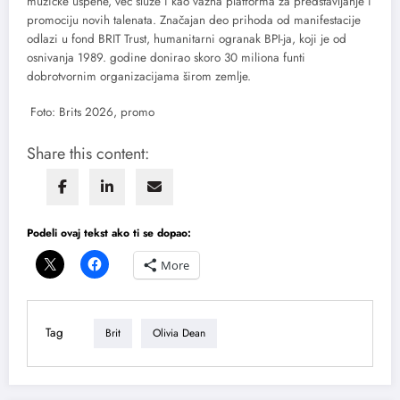
muzičke uspehe, već služe i kao važna platforma za predstavljanje i
promociju novih talenata. Značajan deo prihoda od manifestacije
odlazi u fond BRIT Trust, humanitarni ogranak BPI-ja, koji je od
osnivanja 1989. godine donirao skoro 30 miliona funti
dobrotvornim organizacijama širom zemlje.
Foto: Brits 2026, promo
Share this content:
Podeli ovaj tekst ako ti se dopao:
More
Tag
Brit
Olivia Dean