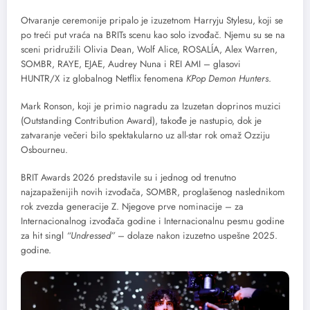
Otvaranje ceremonije pripalo je izuzetnom Harryju Stylesu, koji se
po treći put vraća na BRITs scenu kao solo izvođač. Njemu su se na
sceni pridružili Olivia Dean, Wolf Alice, ROSALÍA, Alex Warren,
SOMBR, RAYE, EJAE, Audrey Nuna i REI AMI – glasovi
HUNTR/X iz globalnog Netflix fenomena
KPop Demon Hunters
.
Mark Ronson, koji je primio nagradu za Izuzetan doprinos muzici
(Outstanding Contribution Award), takođe je nastupio, dok je
zatvaranje večeri bilo spektakularno uz all-star rok omaž Ozziju
Osbourneu.
BRIT Awards 2026 predstavile su i jednog od trenutno
najzapaženijih novih izvođača, SOMBR, proglašenog naslednikom
rok zvezda generacije Z. Njegove prve nominacije – za
Internacionalnog izvođača godine i Internacionalnu pesmu godine
za hit singl
“Undressed”
– dolaze nakon izuzetno uspešne 2025.
godine.