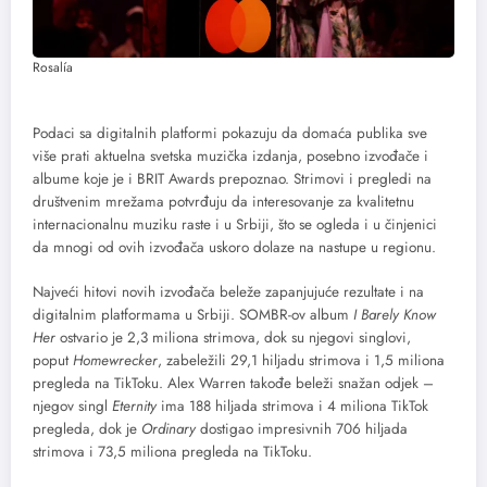
Rosalía
Podaci sa digitalnih platformi pokazuju da domaća publika sve
više prati aktuelna svetska muzička izdanja, posebno izvođače i
albume koje je i BRIT Awards prepoznao. Strimovi i pregledi na
društvenim mrežama potvrđuju da interesovanje za kvalitetnu
internacionalnu muziku raste i u Srbiji, što se ogleda i u činjenici
da mnogi od ovih izvođača uskoro dolaze na nastupe u regionu.
Najveći hitovi novih izvođača beleže zapanjujuće rezultate i na
digitalnim platformama u Srbiji. SOMBR-ov album
I Barely Know
Her
ostvario je 2,3 miliona strimova, dok su njegovi singlovi,
poput
Homewrecker
, zabeležili 29,1 hiljadu strimova i 1,5 miliona
pregleda na TikToku. Alex Warren takođe beleži snažan odjek –
njegov singl
Eternity
ima 188 hiljada strimova i 4 miliona TikTok
pregleda, dok je
Ordinary
dostigao impresivnih 706 hiljada
strimova i 73,5 miliona pregleda na TikToku.