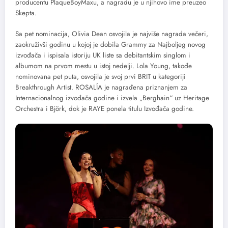
producentu PlaqueBoyMaxu, a nagradu je u njihovo ime preuzeo
Skepta.
Sa pet nominacija, Olivia Dean osvojila je najviše nagrada večeri,
zaokruživši godinu u kojoj je dobila Grammy za Najboljeg novog
izvođača i ispisala istoriju UK liste sa debitantskim singlom i
albumom na prvom mestu u istoj nedelji. Lola Young, takođe
nominovana pet puta, osvojila je svoj prvi BRIT u kategoriji
Breakthrough Artist. ROSALÍA je nagrađena priznanjem za
Internacionalnog izvođača godine i izvela „Berghain“ uz Heritage
Orchestra i Björk, dok je RAYE ponela titulu Izvođača godine.