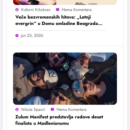
Kulturni Kišobran
Veče bezvremenskih hitova: „Letnji
evergrin“ u Domu omladine Beograda
25. juna
Jun 25, 2026
Nikola Spasić
Zulum Manifest predstavlja radove deset
finalista u Madlenianumu