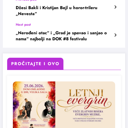
Džesi Bakli i Kristijan Bejl u horor-trileru
„Nevesta“
Next post
„Nerođeni otac“ i „Grad je spavao i sanjao o
nama“ najbolji na DOK #8 festivalu
PROČITAJTE I OVO