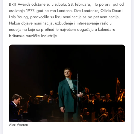
BRIT Awards održane su u subotu, 28. februara, i to po prvi put od
osnivanja 1977. godine van Londona. Dve Londonke, Olivia Dean i
Lola Young, predvodile su listu nominacija sa po pet nominacija.
Nakon objave nominacija, uzbuđenje i interesovanje raslo u
nedeljama koje su prethodile najvećem događaju u kalendaru
britanske muzičke industrije.
Alex Warren