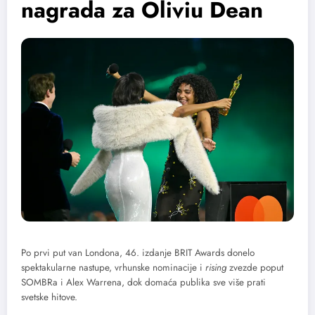
nagrada za Oliviu Dean
Po prvi put van Londona, 46. izdanje BRIT Awards donelo
spektakularne nastupe, vrhunske nominacije i
rising
zvezde poput
SOMBRa i Alex Warrena, dok domaća publika sve više prati
svetske hitove.