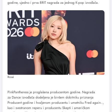
godine, ujedno i prva BRIT nagrada za jednog K-pop izvođača.
Rosé
PinkPantheress je proglašena producentom godine. Nagrada
za Dance izvođača dodeljena je bivšem dobitniku priznanja
Producent godine i hvaljenom producentu i umetniku Fred again..,
kao i svestranom reperu i producentu Skepti i američkom