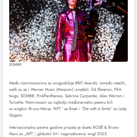
SOMBR
Među nominovanima za ovogodišnje BRIT Awards, između ostalih,
našli su se i Warner Music (Mascom) izvođači: Ed Sheeran, FKA
twigs, SOMBR, PinkPantheress, Sabrina Carpenter, Alex Warren i
Turnstile. Nominovani za najbolju međunarodnu pesmu bili
su singlovi Bruno Marsa
“APT.”
sa Rosé i
“Die with a Smile”
sa Lady
Gagom.
Internacionalna pesma godine pripala je duetu ROSÉ & Bruno
Mars za „APT.“, globalni hit i najprodavaniji singl 2025.