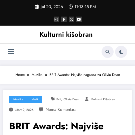
Skoči
jul 20, 2026
11:13:16 PM
na
sadržaj
Kulturni kišobran
Home
Muzika
BRIT Awards: Najviše nagrada za Oliviu Dean
,
Muzika
Vesti
Brit
Olivia Dean
Kulturni Kišobran
Mart 2, 2026
BRIT Awards: Najviše