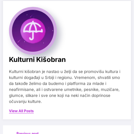
Kulturni Kišobran
Kulturni kišobran je nastao u želji da se promovišu kultura i
kulturni događaji u Srbiji i regionu. Vremenom, shvatili smo
da takođe želimo da budemo i platforma za mlade i
neafirmisane, ali i ostvarene umetnike, pesnike, muzičare,
glumce, slikare i sve one koji na neki način doprinose
očuvanju kulture.
View All Posts
Previous post