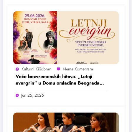
Kulturni Kišobran
Veče bezvremenskih hitova: „Letnji
evergrin“ u Domu omladine Beograda
25. juna
Jun 25, 2026