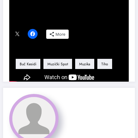
Podeli ovaj tekst ako ti se dopao:
More
Tag
Buč Kesidi
Muzički Spot
Muzika
Tiho