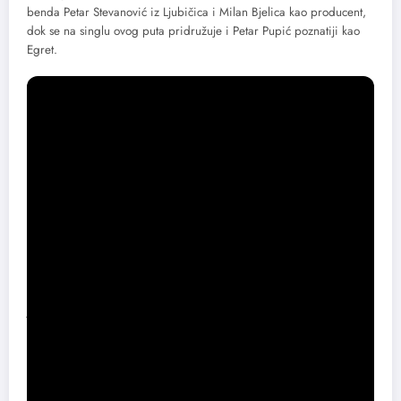
benda Petar Stevanović iz Ljubičica i Milan Bjelica kao producent,
dok se na singlu ovog puta pridružuje i Petar Pupić poznatiji kao
Egret.
Spot za „TIHO“ režirala je Vedrana Vukojević a snimio ga
je Vladimir Đurić.
Foto: Sofija Modošanov i Ivana Tešić
Share this content: