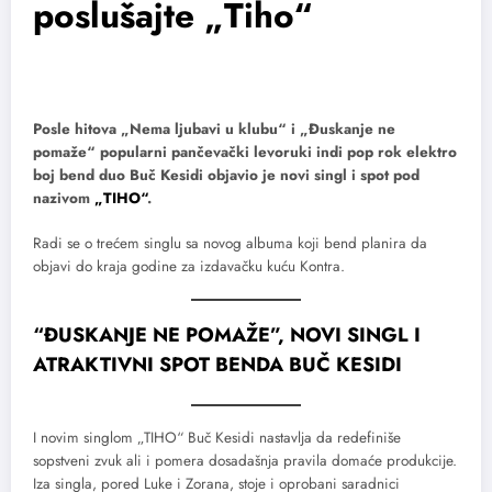
poslušajte „Tiho“
Posle hitova „Nema ljubavi u klubu“ i „Đuskanje ne
pomaže“ popularni pančevački levoruki indi pop rok elektro
boj bend duo Buč Kesidi objavio je novi singl i spot pod
nazivom
„TIHO“
.
Radi se o trećem singlu sa novog albuma koji bend planira da
objavi do kraja godine za izdavačku kuću Kontra.
“ĐUSKANJE NE POMAŽE”, NOVI SINGL I
ATRAKTIVNI SPOT BENDA BUČ KESIDI
I novim singlom „TIHO“ Buč Kesidi nastavlja da redefiniše
sopstveni zvuk ali i pomera dosadašnja pravila domaće produkcije.
Iza singla, pored Luke i Zorana, stoje i oprobani saradnici