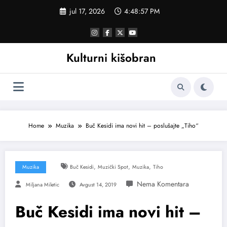
Skoči
jul 17, 2026
4:48:58 PM
na
sadržaj
Kulturni kišobran
Home
Muzika
Buč Kesidi ima novi hit – poslušajte „Tiho“
,
,
,
Muzika
Buč Kesidi
Muzički Spot
Muzika
Tiho
Miljana Miletic
Avgust 14, 2019
Buč Kesidi ima novi hit –