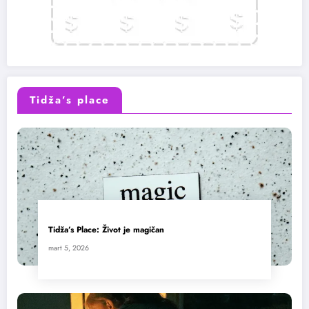
Tidža’s place
Tidža’s Place: Život je magičan
mart 5, 2026