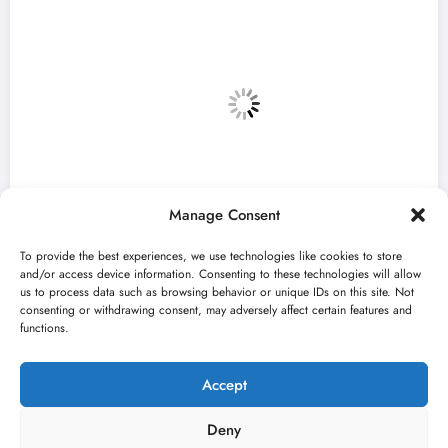
Manage Consent
To provide the best experiences, we use technologies like cookies to store
and/or access device information. Consenting to these technologies will allow
us to process data such as browsing behavior or unique IDs on this site. Not
consenting or withdrawing consent, may adversely affect certain features and
„Najveći mali festival u Vojvodini“ i ovog
functions.
avgusta u Sremskoj Mitrovici
jun 23, 2026
Kulturni kišobran
Accept
Deny