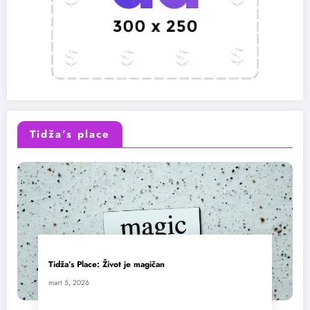
Tidža’s place
Tidža’s Place: Život je magičan
mart 5, 2026