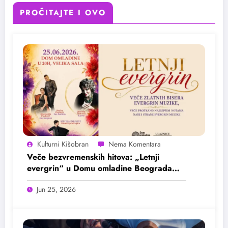
PROČITAJTE I OVO
Kulturni Kišobran
Veče bezvremenskih hitova: „Letnji
evergrin“ u Domu omladine Beograda
25. juna
Jun 25, 2026