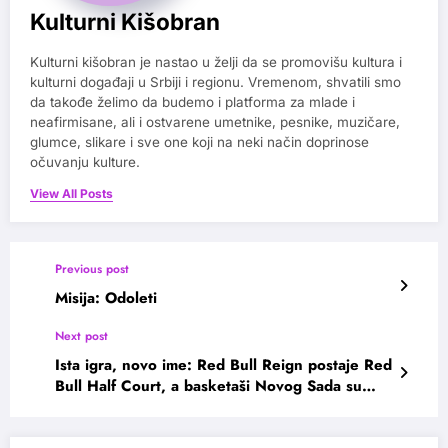
Kulturni Kišobran
Kulturni kišobran je nastao u želji da se promovišu kultura i
kulturni događaji u Srbiji i regionu. Vremenom, shvatili smo
da takođe želimo da budemo i platforma za mlade i
neafirmisane, ali i ostvarene umetnike, pesnike, muzičare,
glumce, slikare i sve one koji na neki način doprinose
očuvanju kulture.
View All Posts
Previous post
Misija: Odoleti
Next post
Ista igra, novo ime: Red Bull Reign postaje Red
Bull Half Court, a basketaši Novog Sada su
novi globalni ambasadori!