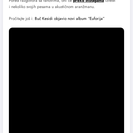
Pored razgovora sa fanovima, oni će
preko Instagama
izvesti
i nekoliko svojih pesama u akustičnom aranžmanu.
Pročitajte još i:
Buč Kesidi objavio novi album “Euforija”
Foto via Kontra
Share this content: