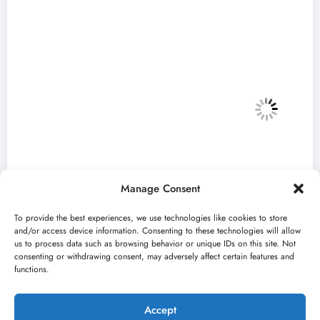
Manage Consent
To provide the best experiences, we use technologies like cookies to store
and/or access device information. Consenting to these technologies will allow
us to process data such as browsing behavior or unique IDs on this site. Not
consenting or withdrawing consent, may adversely affect certain features and
„Najveći mali festival u Vojvodini“ i ovog
functions.
avgusta u Sremskoj Mitrovici
jun 23, 2026
Kulturni kišobran
Accept