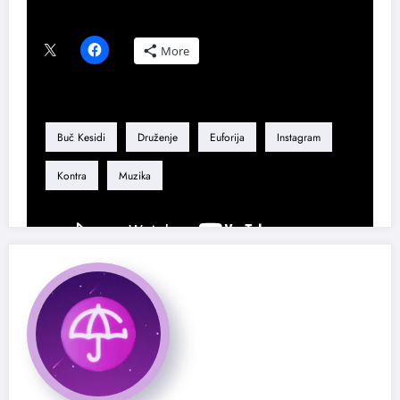
Podeli ovaj tekst ako ti se dopao:
More
Tag
Buč Kesidi
Druženje
Euforija
Instagram
Kontra
Muzika