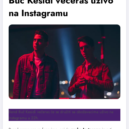
Buč Kesidi večeras uživo
na Instagramu
Bend Buč Kesidi večeras će se družiti sa obožavacima uživo na
Instagramu u 22h.